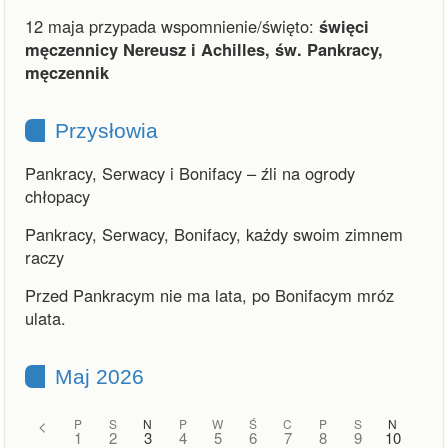
12 maja przypada wspomnienie/święto:
święci
męczennicy Nereusz i Achilles, św. Pankracy,
męczennik
Przysłowia
Pankracy, Serwacy i Bonifacy – źli na ogrody
chłopacy
Pankracy, Serwacy, Bonifacy, każdy swoim zimnem
raczy
Przed Pankracym nie ma lata, po Bonifacym mróz
ulata.
Maj 2026
<
P
S
N
P
W
Ś
C
P
S
N
1
2
3
4
5
6
7
8
9
10