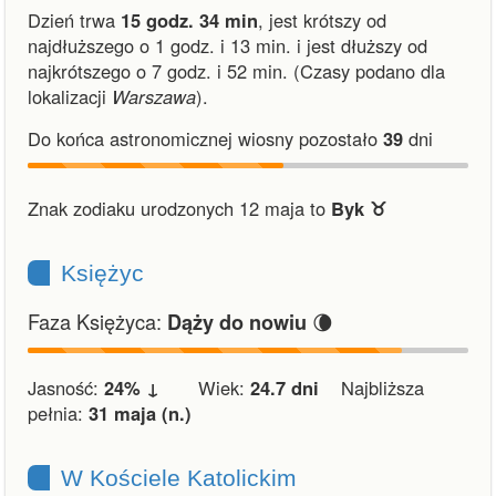
Dzień trwa
15 godz. 34 min
,
jest krótszy od
najdłuższego o 1 godz. i 13 min.
i
jest dłuższy od
najkrótszego o 7 godz. i 52 min.
(Czasy podano dla
lokalizacji
Warszawa
).
Do końca astronomicznej wiosny pozostało
39
dni
Znak zodiaku urodzonych 12 maja to
Byk ♉︎
Księżyc
Faza Księżyca:
🌘
Dąży do nowiu
Jasność:
24% ↓
Wiek:
24.7 dni
Najbliższa
pełnia:
31 maja (n.)
W Kościele Katolickim