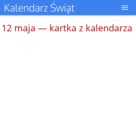
Toggl
navig
12 maja — kartka z kalendarza