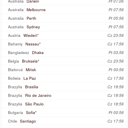
Australia
Darwin
Pt 07:26
Australia
Melbourne
Pt 07:56
Australia
Perth
Pt 05:56
Australia
Sydney
Pt 07:56
Austria
Wiedeń*
Cz 23:56
Bahamy
Nassau*
Cz 17:56
Bangladesz
Dhaka
Pt 03:56
Belgia
Bruksela*
Cz 23:56
Białoruś
Mińsk
Pt 00:56
Boliwia
La Paz
Cz 17:56
Brazylia
Brasilia
Cz 18:56
Brazylia
Rio de Janeiro
Cz 18:56
Brazylia
São Paulo
Cz 18:56
Bułgaria
Sofia*
Pt 00:56
Chile
Santiago
Cz 17:56