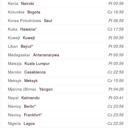
Kenia
Nairobi
Pt 00:56
Kolumbia
Bogota
Cz 16:56
Korea Południowa
Seul
Pt 06:56
Kuba
Hawana*
Cz 17:56
Kuwejt
Kuwejt
Pt 00:56
Liban
Bejrut*
Pt 00:56
Madagaskar
Antananarywa
Pt 00:56
Malezja
Kuala Lumpur
Pt 05:56
Maroko
Casablanca
Cz 22:56
Meksyk
Meksyk
Cz 15:56
Mjanma (Birma)
Yangon
Pt 04:26
Nepal
Katmandu
Pt 03:41
Niemcy
Berlin*
Cz 23:56
Niemcy
Frankfurt*
Cz 23:56
Nigeria
Lagos
Cz 22:56