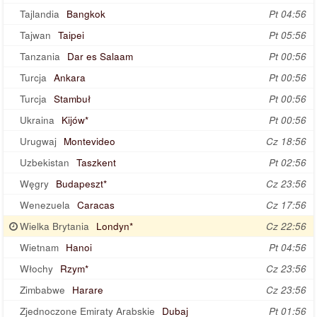
Tajlandia
Bangkok
Pt 04:56
Tajwan
Taipei
Pt 05:56
Tanzania
Dar es Salaam
Pt 00:56
Turcja
Ankara
Pt 00:56
Turcja
Stambuł
Pt 00:56
Ukraina
Kijów*
Pt 00:56
Urugwaj
Montevideo
Cz 18:56
Uzbekistan
Taszkent
Pt 02:56
Węgry
Budapeszt*
Cz 23:56
Wenezuela
Caracas
Cz 17:56
Wielka Brytania
Londyn*
Cz 22:56
Wietnam
Hanoi
Pt 04:56
Włochy
Rzym*
Cz 23:56
Zimbabwe
Harare
Cz 23:56
Zjednoczone Emiraty Arabskie
Dubaj
Pt 01:56