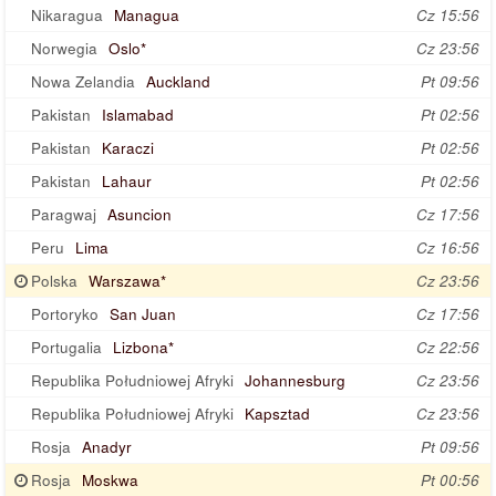
Nikaragua
Managua
Cz 15:56
Norwegia
Oslo*
Cz 23:56
Nowa Zelandia
Auckland
Pt 09:56
Pakistan
Islamabad
Pt 02:56
Pakistan
Karaczi
Pt 02:56
Pakistan
Lahaur
Pt 02:56
Paragwaj
Asuncion
Cz 17:56
Peru
Lima
Cz 16:56
Polska
Warszawa*
Cz 23:56
Portoryko
San Juan
Cz 17:56
Portugalia
Lizbona*
Cz 22:56
Republika Południowej Afryki
Johannesburg
Cz 23:56
Republika Południowej Afryki
Kapsztad
Cz 23:56
Rosja
Anadyr
Pt 09:56
Rosja
Moskwa
Pt 00:56