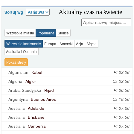
Aktualny czas na świecie
Sortuj wg
Wszystkie miasta
Popularne
Stolice
Wszystkie kontynenty
Europa
Ameryki
Azja
Afryka
Australia i Oceania
Pokaż strefy
Afganistan
Kabul
Pt 02:26
Algieria
Algier
Cz 22:56
Arabia Saudyjska
Rijad
Pt 00:56
Argentyna
Buenos Aires
Cz 18:56
Australia
Adelaide
Pt 07:26
Australia
Brisbane
Pt 07:56
Australia
Canberra
Pt 07:56