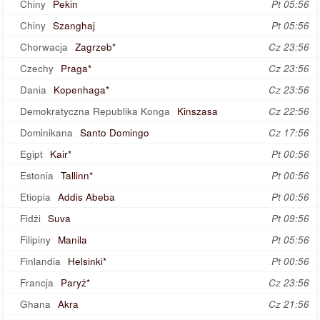
Chiny
Pekin
Pt 05:56
Chiny
Szanghaj
Pt 05:56
Chorwacja
Zagrzeb*
Cz 23:56
Czechy
Praga*
Cz 23:56
Dania
Kopenhaga*
Cz 23:56
Demokratyczna Republika Konga
Kinszasa
Cz 22:56
Dominikana
Santo Domingo
Cz 17:56
Egipt
Kair*
Pt 00:56
Estonia
Tallinn*
Pt 00:56
Etiopia
Addis Abeba
Pt 00:56
Fidżi
Suva
Pt 09:56
Filipiny
Manila
Pt 05:56
Finlandia
Helsinki*
Pt 00:56
Francja
Paryż*
Cz 23:56
Ghana
Akra
Cz 21:56