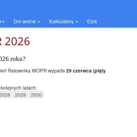
e
Dni wolne
Kalkulatory
Dziś
R 2026
026 roku?
zień Ratownika WOPR wypada
29 czerwca
(piąty
kolejnych latach:
2028
2029
2030