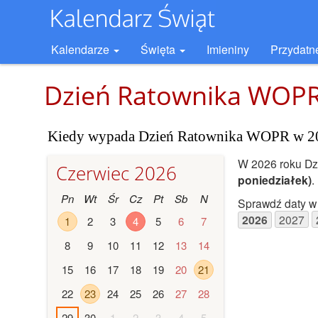
Kalendarze
Święta
Imieniny
Przydatn
Dzień Ratownika WOP
Kiedy wypada Dzień Ratownika WOPR w 2
W 2026 roku D
Czerwiec 2026
poniedziałek)
.
Pn
Wt
Śr
Cz
Pt
Sb
N
Sprawdź daty w 
2026
2027
1
2
3
4
5
6
7
8
9
10
11
12
13
14
15
16
17
18
19
20
21
22
23
24
25
26
27
28
29
30
1
2
3
4
5