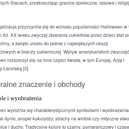
ałych Stanach, przekraczając granice społeczne, rasowe i religi
alizacja przyczyniła się do wzrostu popularności Halloween w
h 50. XX wieku zwyczaj zbierania cukierków przez dzieci stał si
hny, a święto urosło do jednej z największych okazji
żowych w branży cukierniczej. Wpływ amerykańskich zwyczaj
en rozszerzył się na inne części świata, w tym Europę, Azję i
 Łacińską [3].
uralne znaczenie i obchody
le i wyobrażenia
en wyróżnia się charakterystycznymi symbolami i wyobrażenia
jak dynie, snopki kukurydzy, strachy na wróble czy mityczne stwo
ice i duchy. Tradycyjne kolory to czarny, pomarańczowy i czas