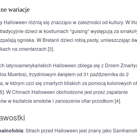
ne wariacje
 Halloween różnią się znacząco w zależności od kultury. W Irla
 tradycyjnie dzieci w kostiumach "guising" występują za smakoły
ozpalają ogniska. W Bretanii dzieci robią psoty, umieszczając ś
kach na cmentarzach [3].
ch latynoamerykańskich Halloween zbiega się z Dniem Zmarły
 los Muertos), trzydniowym świętem od 31 października do 2
da, w którym czci się zmarłych bliskich za pomocą kolorowych oł
y [5]. W Chinach Halloween obchodzone jest przez zapalanie
ów w kształcie smoków i zanoszenie ofiar przodkom [4].
awostki
ainofobia
: Strach przed Halloween jest znany jako Samhainof