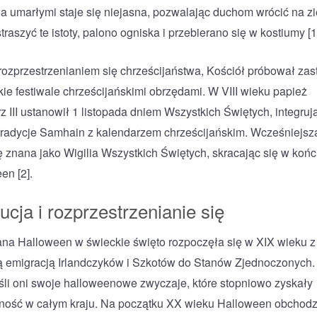
a umarłymi staje się niejasna, pozwalając duchom wrócić na zi
raszyć te istoty, palono ogniska i przebierano się w kostiumy [1
rozprzestrzenianiem się chrześcijaństwa, Kościół próbował zas
ie festiwale chrześcijańskimi obrzędami. W VIII wieku papież
z III ustanowił 1 listopada dniem Wszystkich Świętych, integruj
radycje Samhain z kalendarzem chrześcijańskim. Wcześniejsz
ię znana jako Wigilia Wszystkich Świętych, skracając się w koń
en [2].
ucja i rozprzestrzenianie się
na Halloween w świeckie święto rozpoczęła się w XIX wieku z
emigracją Irlandczyków i Szkotów do Stanów Zjednoczonych.
śli oni swoje halloweenowe zwyczaje, które stopniowo zyskały
ność w całym kraju. Na początku XX wieku Halloween obchod