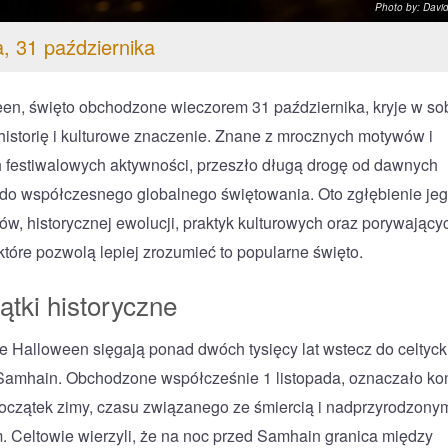
Photo by: Davi
, 31 października
en, święto obchodzone wieczorem 31 października, kryje w so
historię i kulturowe znaczenie. Znane z mrocznych motywów i
h festiwalowych aktywności, przeszło długą drogę od dawnych
i do współczesnego globalnego świętowania. Oto zgłębienie je
ów, historycznej ewolucji, praktyk kulturowych oraz porywający
 które pozwolą lepiej zrozumieć to popularne święto.
ątki historyczne
e Halloween sięgają ponad dwóch tysięcy lat wstecz do celtyc
Samhain. Obchodzone współcześnie 1 listopada, oznaczało ko
początek zimy, czasu związanego ze śmiercią i nadprzyrodzony
. Celtowie wierzyli, że na noc przed Samhain granica między