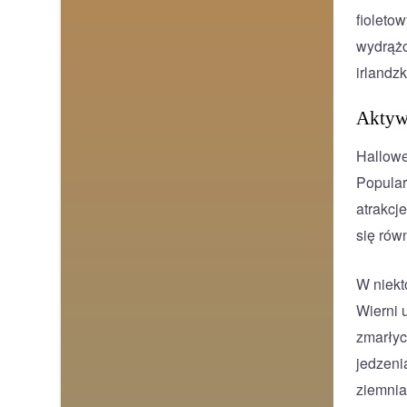
fioleto
wydrążo
irlandz
Aktywn
Hallowe
Popular
atrakcj
się równ
W niekt
Wierni 
zmarłyc
jedzeni
ziemniac