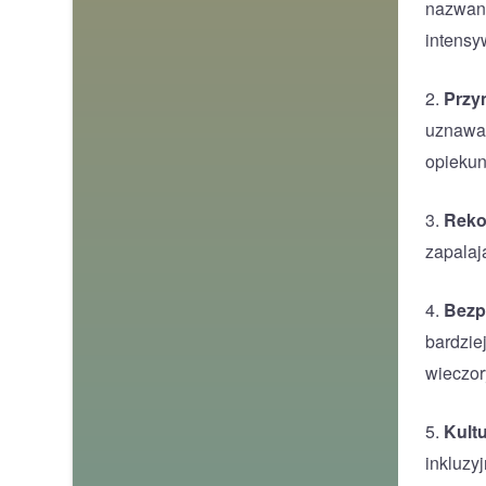
nazwana
intensy
2.
Przy
uznawan
opiekuna
3.
Reko
zapalaj
4.
Bezp
bardzie
wieczor
5.
Kult
inkluzy