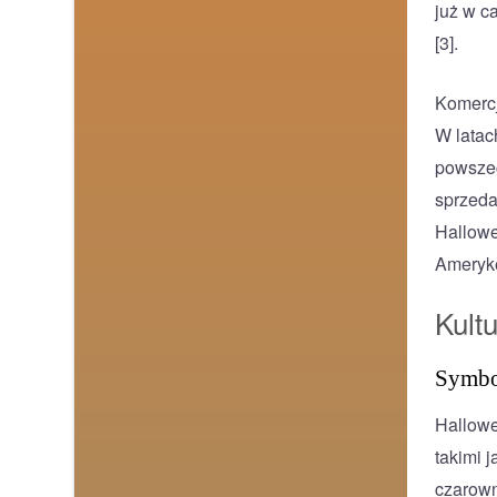
już w c
[3].
Komercj
W latac
powszec
sprzeda
Hallowe
Amerykę
Kult
Symbo
Hallowe
takimi 
czarown