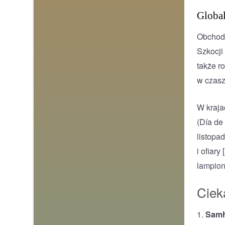
Global
Obchody
Szkocji
także r
w czasz
W kraja
(Día de
listopa
i ofiar
lampion
Ciek
1.
Samh