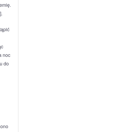
emię.
].
tąpić
ąc
a noc
cu do
zono