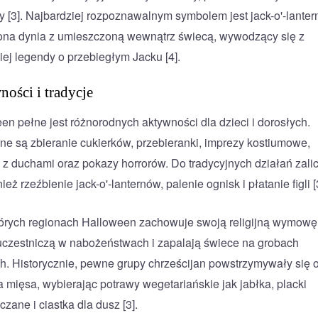
wy [3]. Najbardziej rozpoznawalnym symbolem jest jack-o'-lante
na dynia z umieszczoną wewnątrz świecą, wywodzący się z
kiej legendy o przebiegłym Jacku [4].
ości i tradycje
en pełne jest różnorodnych aktywności dla dzieci i dorosłych.
ne są zbieranie cukierków, przebieranki, imprezy kostiumowe,
e z duchami oraz pokazy horrorów. Do tradycyjnych działań zali
ież rzeźbienie jack-o'-lanternów, palenie ognisk i płatanie figli [
órych regionach Halloween zachowuje swoją religijną wymowę
uczestniczą w nabożeństwach i zapalają świece na grobach
h. Historycznie, pewne grupy chrześcijan powstrzymywały się 
a mięsa, wybierając potrawy wegetariańskie jak jabłka, placki
zane i ciastka dla dusz [3].