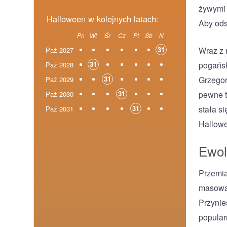
żywymi 
Halloween w kolejnych latach:
Aby odst
Pn
Wt
Śr
Cz
Pt
Sb
N
Wraz z 
31
Paź 2027
pogańsk
31
Paź 2028
Grzegor
31
Paź 2029
pewne t
31
Paź 2030
stała s
31
Paź 2031
Hallowe
Ewol
Przemia
masową 
Przynie
popular