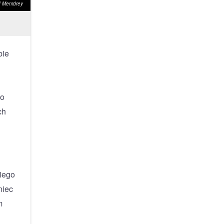
d Menidrey
bie
go
ch
kiego
niec
m