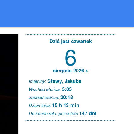
Dziś jest czwartek
6
sierpnia 2026 r.
Sławy, Jakuba
Imieniny:
5:05
Wschód słońca:
20:18
Zachód słońca:
15 h 13 min
Dzień trwa:
147 dni
Do końca roku pozostało