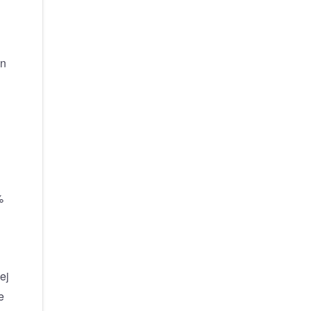
en
%
ej
e