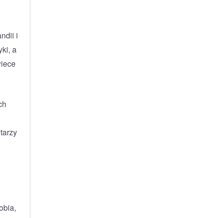
ndii i
ki, a
wiece
ch
tarzy
obia,