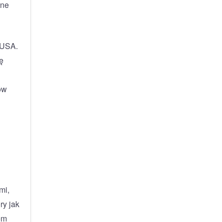
jne
 USA.
ę
ów
mi,
ry jak
em