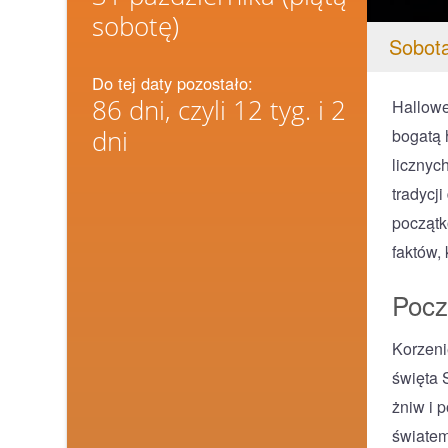
sobotę)
Sobota
Do tej daty pozostało:
86 dni, czyli 12 tyg. i 2
Hallowe
dni
bogatą 
licznyc
tradycj
początk
faktów,
Pocz
Korzeni
święta 
żniw i 
światem