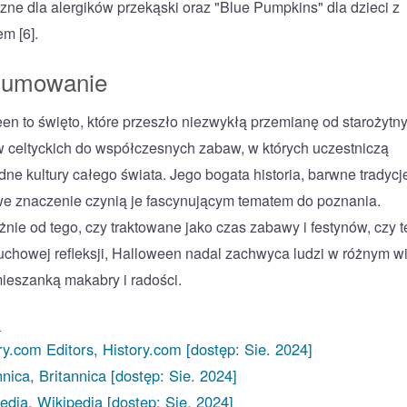
zne dla alergików przekąski oraz "Blue Pumpkins" dla dzieci z
m [6].
sumowanie
en to święto, które przeszło niezwykłą przemianę od starożytn
w celtyckich do współczesnych zabaw, w których uczestniczą
dne kultury całego świata. Jego bogata historia, barwne tradycje
we znaczenie czynią je fascynującym tematem do poznania.
żnie od tego, czy traktowane jako czas zabawy i festynów, czy t
uchowej refleksji, Halloween nadal zachwyca ludzi w różnym w
ieszanką makabry i radości.
a
ry.com Editors, History.com [dostęp: Sie. 2024]
nnica, Britannica [dostęp: Sie. 2024]
edia, Wikipedia [dostęp: Sie. 2024]