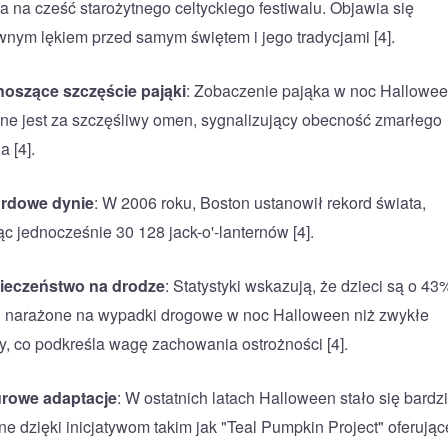
 na cześć starożytnego celtyckiego festiwalu. Objawia się
wnym lękiem przed samym świętem i jego tradycjami [4].
noszące szczęście pająki
: Zobaczenie pająka w noc Hallowe
e jest za szczęśliwy omen, sygnalizujący obecność zmarłego
 [4].
rdowe dynie
: W 2006 roku, Boston ustanowił rekord świata,
ąc jednocześnie 30 128 jack-o'-lanternów [4].
ieczeństwo na drodze
: Statystyki wskazują, że dzieci są o 43
j narażone na wypadki drogowe w noc Halloween niż zwykłe
y, co podkreśla wagę zachowania ostrożności [4].
urowe adaptacje
: W ostatnich latach Halloween stało się bardzi
jne dzięki inicjatywom takim jak "Teal Pumpkin Project" oferując