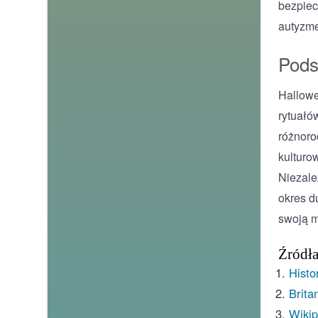
bezpiec
autyzme
Pod
Hallowe
rytuałó
różnoro
kulturo
Niezale
okres d
swoją m
Źródł
Histo
Brita
Wikip