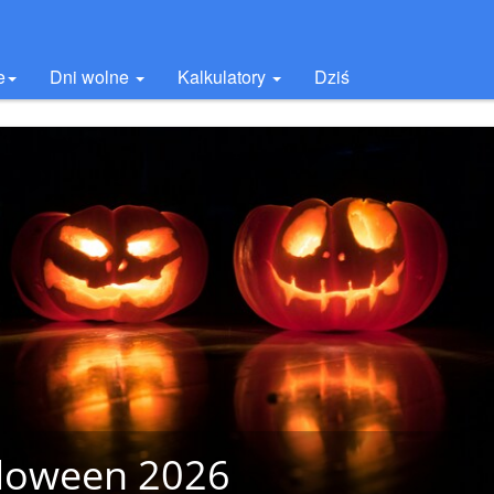
e
Dni wolne
Kalkulatory
Dziś
loween 2026