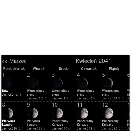
2041
<< Marzec
Kwiecień
Poniedziałek
Wtorek
Środa
Czwartek
Piątek
1
2
3
4
5
6
Nów
Wzrastający
Wzrastający
Wzrastający
Wzrastający
Wz
Jasność 1% ↑
sierp
sierp
sierp
sierp
si
Jasność 3% ↑
Jasność 8% ↑
Jasność 15% ↑
Jasność 23% ↑
Ja
8
9
10
11
12
1
Pierwsza
Pierwsza
Poszerzony
Poszerzony
Poszerzony
Po
kwadra
kwadra
Księżyc
Księżyc
Księżyc
Ks
Jasność 51% ↑
Jasność 61% ↑
Jasność 70% ↑
Jasność 78% ↑
Jasność 86% ↑
Ja