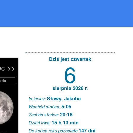
Dziś jest czwartek
6
ec >>
ela
sierpnia 2026 r.
Sławy, Jakuba
Imieniny:
5:05
Wschód słońca:
20:18
Zachód słońca:
15 h 13 min
Dzień trwa:
147 dni
Do końca roku pozostało