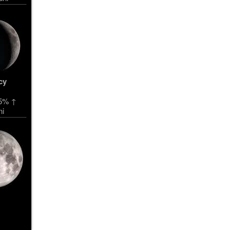
cy
5% ↑
ni