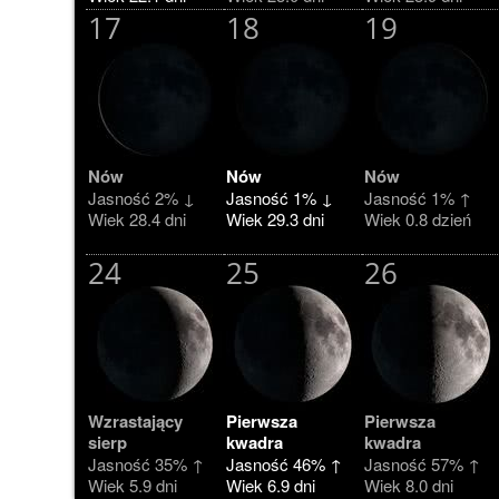
17
18
19
Nów
Nów
Nów
Jasność 2% ↓
Jasność 1% ↓
Jasność 1% ↑
Wiek 28.4 dni
Wiek 29.3 dni
Wiek 0.8 dzień
24
25
26
Wzrastający
Pierwsza
Pierwsza
sierp
kwadra
kwadra
Jasność 35% ↑
Jasność 46% ↑
Jasność 57% ↑
Wiek 5.9 dni
Wiek 6.9 dni
Wiek 8.0 dni