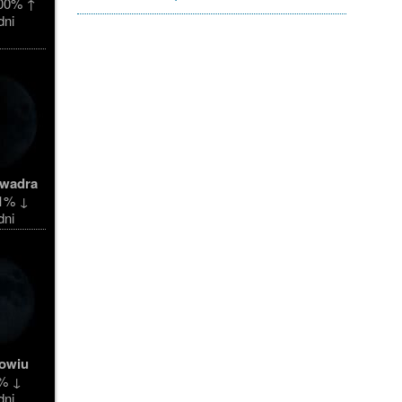
00% ↑
dni
kwadra
1% ↓
dni
owiu
% ↓
dni