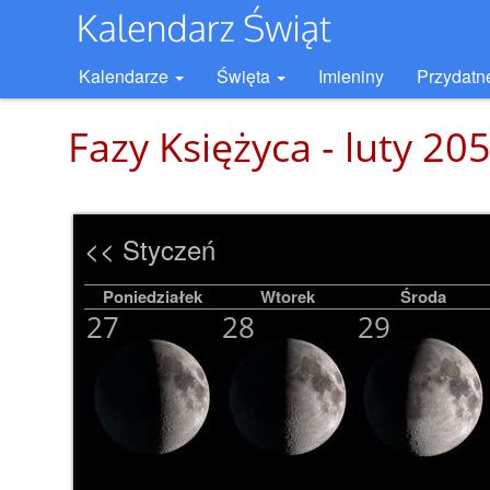
Kalendarze
Święta
Imieniny
Przydatn
Fazy Księżyca - luty 20
<< Styczeń
Poniedziałek
Wtorek
Środa
27
28
29