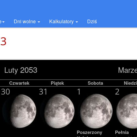
e
Dni wolne
Kalkulatory
Dziś
53
2053
Luty
Marz
Czwartek
Piątek
Sobota
Niedzi
30
31
1
2
Poszerzony
Pełnia