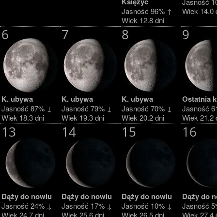
Księżyc
Jasność 1
Jasność 96% ↑
Wiek 14.0 
Wiek 12.8 dni
6
7
8
9
K. ubywa
K. ubywa
K. ubywa
Ostatnia 
Jasność 87% ↓
Jasność 79% ↓
Jasność 70% ↓
Jasność 6
Wiek 18.3 dni
Wiek 19.3 dni
Wiek 20.2 dni
Wiek 21.2 
13
14
15
16
Dąży do nowiu
Dąży do nowiu
Dąży do nowiu
Dąży do n
Jasność 24% ↓
Jasność 17% ↓
Jasność 10% ↓
Jasność 5
Wiek 24.7 dni
Wiek 25.6 dni
Wiek 26.5 dni
Wiek 27.4 