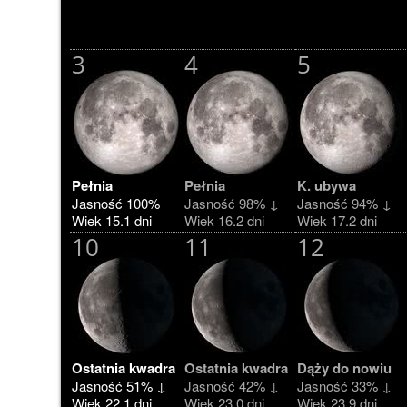
3
4
5
Pełnia
Pełnia
K. ubywa
Jasność 100%
Jasność 98% ↓
Jasność 94% ↓
Wiek 15.1 dni
Wiek 16.2 dni
Wiek 17.2 dni
10
11
12
Ostatnia kwadra
Ostatnia kwadra
Dąży do nowiu
Jasność 51% ↓
Jasność 42% ↓
Jasność 33% ↓
Wiek 22.1 dni
Wiek 23.0 dni
Wiek 23.9 dni