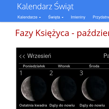
Kalendarze
Święta
Imieniny
Przydatn
Fazy Księżyca - paździ
<< Wrzesień
Pa
Poniedziałek
Wtorek
Środa
1
2
3
Ostatnia kwadra
Dąży do nowiu
Dąży do nowiu