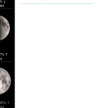
% ↓
dni
1% ↑
ni
00% ↑
dni