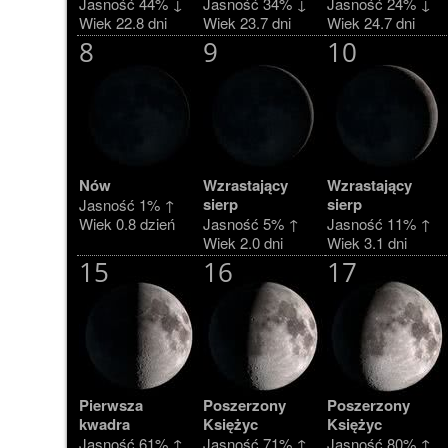
Jasność 44% ↓
Jasność 34% ↓
Jasność 24% ↓
Wiek 22.8 dni
Wiek 23.7 dni
Wiek 24.7 dni
8
9
10
Nów
Wzrastający
Wzrastający
sierp
sierp
Jasność 1% ↑
Wiek 0.8 dzień
Jasność 5% ↑
Jasność 11% ↑
Wiek 2.0 dni
Wiek 3.1 dni
15
16
17
Pierwsza
Poszerzony
Poszerzony
kwadra
Księżyc
Księżyc
Jasność 61% ↑
Jasność 71% ↑
Jasność 80% ↑