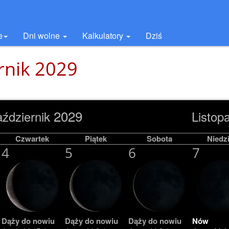
e
Dni wolne
Kalkulatory
Dziś
ernik 2029
2029
ździernik
Listop
Czwartek
Piątek
Sobota
Niedzi
4
5
6
7
Dąży do nowiu
Dąży do nowiu
Dąży do nowiu
Nów