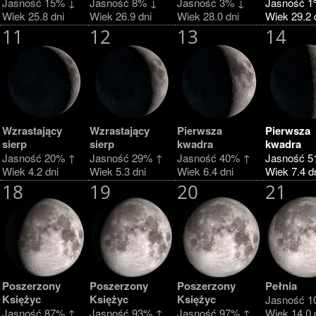
Jasność 15% ↓
Jasność 8% ↓
Jasność 3% ↓
Jasność 1
Wiek 25.8 dni
Wiek 26.9 dni
Wiek 28.0 dni
Wiek 29.2 
11
12
13
14
Wzrastający
Wzrastający
Pierwsza
Pierwsza
sierp
sierp
kwadra
kwadra
Jasność 20% ↑
Jasność 29% ↑
Jasność 40% ↑
Jasność 5
Wiek 4.2 dni
Wiek 5.3 dni
Wiek 6.4 dni
Wiek 7.4 d
18
19
20
21
Poszerzony
Poszerzony
Poszerzony
Pełnia
Księżyc
Księżyc
Księżyc
Jasność 1
Jasność 87% ↑
Jasność 93% ↑
Jasność 97% ↑
Wiek 14.0 