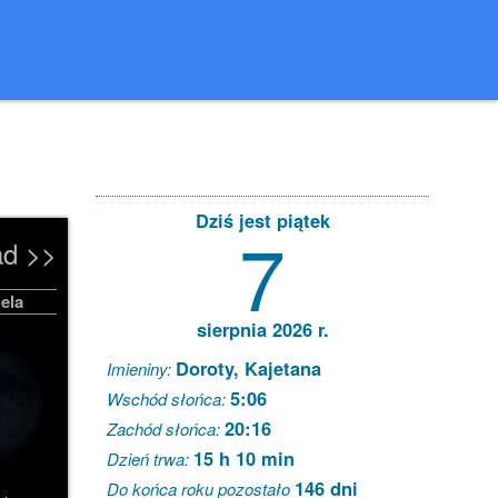
Dziś jest piątek
7
ad >>
ela
sierpnia 2026 r.
Doroty, Kajetana
Imieniny:
5:06
Wschód słońca:
20:16
Zachód słońca:
15 h 10 min
Dzień trwa:
146 dni
Do końca roku pozostało