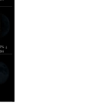
0% ↓
dni