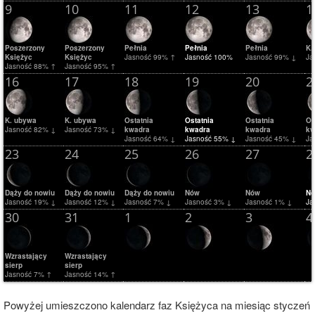
9
10
11
12
13
1
Poszerzony
Poszerzony
Pełnia
Pełnia
Pełnia
K.
Księżyc
Księżyc
Jasność 99% ↑
Jasność 100%
Jasność 99% ↓
Ja
Jasność 88% ↑
Jasność 95% ↑
16
17
18
19
20
2
K. ubywa
K. ubywa
Ostatnia
Ostatnia
Ostatnia
Os
Jasność 82% ↓
Jasność 73% ↓
kwadra
kwadra
kwadra
kw
Jasność 64% ↓
Jasność 55% ↓
Jasność 45% ↓
Ja
23
24
25
26
27
2
Dąży do nowiu
Dąży do nowiu
Dąży do nowiu
Nów
Nów
N
Jasność 19% ↓
Jasność 12% ↓
Jasność 7% ↓
Jasność 3% ↓
Jasność 1% ↓
Ja
30
31
1
2
3
4
Wzrastający
Wzrastający
sierp
sierp
Jasność 7% ↑
Jasność 14% ↑
Powyżej umieszczono kalendarz faz Księżyca na miesiąc styczeń