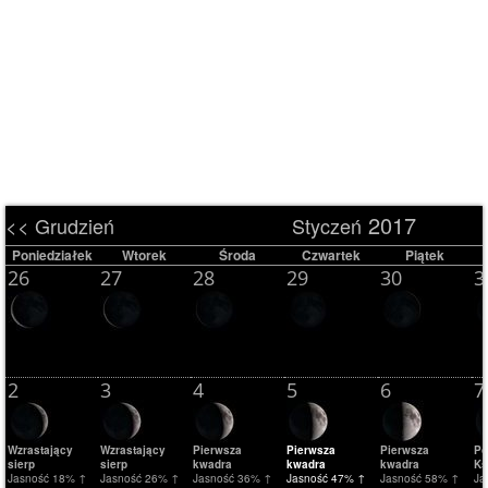
2017
<< Grudzień
Styczeń
Poniedziałek
Wtorek
Środa
Czwartek
Piątek
26
27
28
29
30
3
2
3
4
5
6
7
Wzrastający
Wzrastający
Pierwsza
Pierwsza
Pierwsza
Po
sierp
sierp
kwadra
kwadra
kwadra
Ks
Jasność 18% ↑
Jasność 26% ↑
Jasność 36% ↑
Jasność 47% ↑
Jasność 58% ↑
Ja