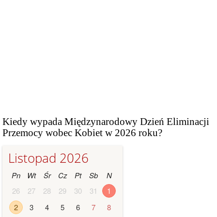
Kiedy wypada Międzynarodowy Dzień Eliminacji
Przemocy wobec Kobiet w 2026 roku?
Listopad 2026
Pn
Wt
Śr
Cz
Pt
Sb
N
26
27
28
29
30
31
1
2
3
4
5
6
7
8