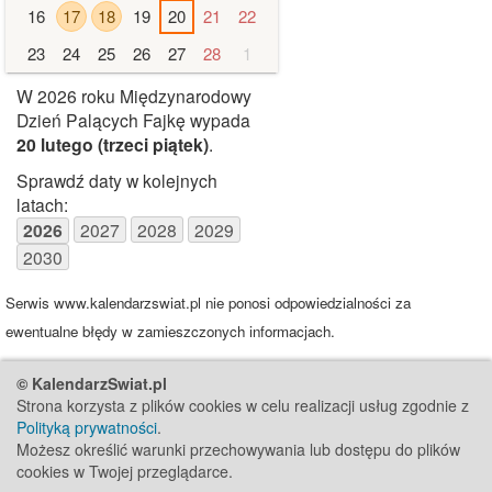
16
17
18
19
20
21
22
23
24
25
26
27
28
1
W 2026 roku Międzynarodowy
Dzień Palących Fajkę wypada
20 lutego
(trzeci piątek)
.
Sprawdź daty w kolejnych
latach:
2026
2027
2028
2029
2030
Serwis www.kalendarzswiat.pl nie ponosi odpowiedzialności za
ewentualne błędy w zamieszczonych informacjach.
© KalendarzSwiat.pl
Strona korzysta z plików cookies w celu realizacji usług zgodnie z
Polityką prywatności
.
Możesz określić warunki przechowywania lub dostępu do plików
cookies w Twojej przeglądarce.