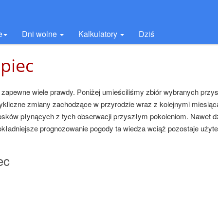
e
Dni wolne
Kalkulatory
Dziś
ipiec
m zapewne wiele prawdy. Poniżej umieściliśmy zbiór wybranych przy
ykliczne zmiany zachodzące w przyrodzie wraz z kolejnymi miesiąc
osków płynących z tych obserwacji przyszłym pokoleniom. Nawet dz
okładniejsze prognozowanie pogody ta wiedza wciąż pozostaje użyt
ec