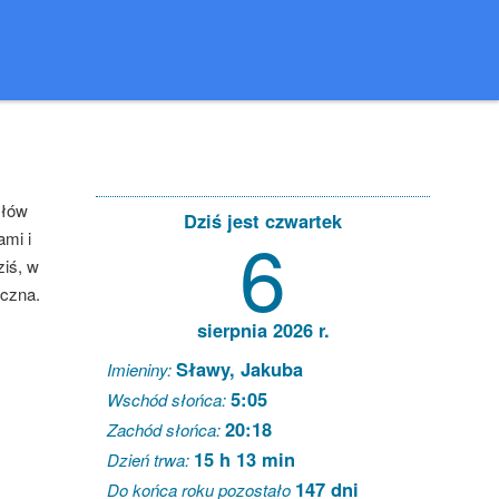
słów
Dziś jest czwartek
6
ami i
iś, w
eczna.
sierpnia 2026 r.
Sławy, Jakuba
Imieniny:
5:05
Wschód słońca:
20:18
Zachód słońca:
15 h 13 min
Dzień trwa:
147 dni
Do końca roku pozostało