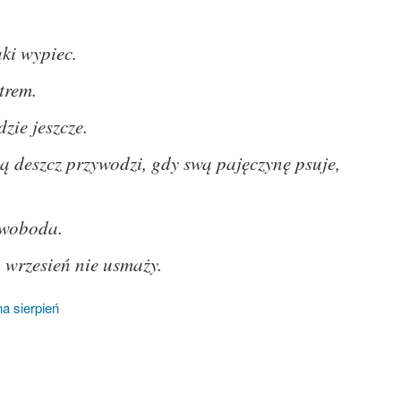
ąki wypiec.
trem.
dzie jeszcze.
bą deszcz przywodzi, gdy swą pajęczynę psuje,
swoboda.
o wrzesień nie usmaży.
a sierpień