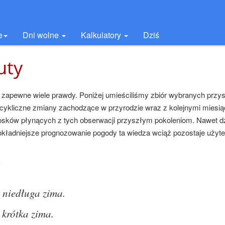
e
Dni wolne
Kalkulatory
Dziś
uty
m zapewne wiele prawdy. Poniżej umieściliśmy zbiór wybranych przy
 cykliczne zmiany zachodzące w przyrodzie wraz z kolejnymi miesią
osków płynących z tych obserwacji przyszłym pokoleniom. Nawet dz
okładniejsze prognozowanie pogody ta wiedza wciąż pozostaje użyt
y
t niedługa zima.
krótka zima.