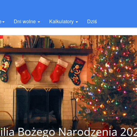
e
Dni wolne
Kalkulatory
Dziś
ilia Bożego Narodzenia 20