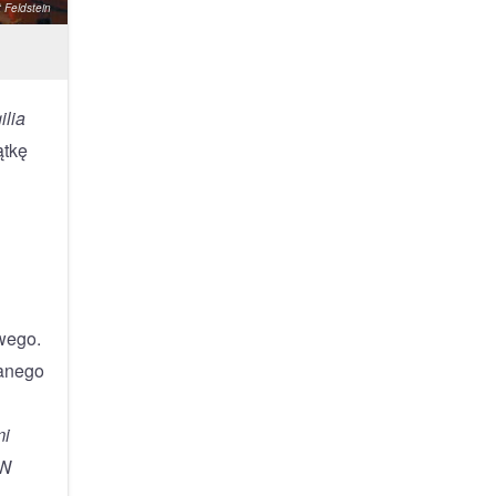
 Feldstein
ilia
ątkę
wego.
zanego
mi
 W