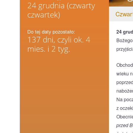
24 grudnia
(czwarty
czwartek)
Czwart
Do tej daty pozostało:
24 gru
137 dni, czyli ok. 4
Bożego 
mies. i 2 tyg.
przyjśc
Obchody
wieku n
poprzed
nabożeń
Na pocz
z oczek
Obecni
przed 