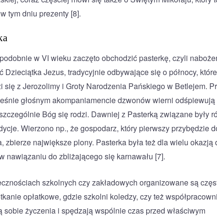
w tym dniu prezenty [8].
ka
odobnie w VI wieku zaczęto obchodzić pasterkę, czyli naboż
ć Dzieciątka Jezus, tradycyjnie odbywające się o północy, które
 się z Jerozolimy i Groty Narodzenia Pańskiego w Betlejem. P
ześnie głośnym akompaniamencie dzwonów wierni odśpiewują
 szczególnie Bóg się rodzi. Dawniej z Pasterką związane były r
adycje. Wierzono np., że gospodarz, który pierwszy przybędzie d
a, zbierze największe plony. Pasterka była też dla wielu okazją 
 w nawiązaniu do zbliżającego się karnawału [7].
cznościach szkolnych czy zakładowych organizowane są częs
otkanie opłatkowe, gdzie szkolni koledzy, czy też współpracowni
ą sobie życzenia i spędzają wspólnie czas przed właściwym