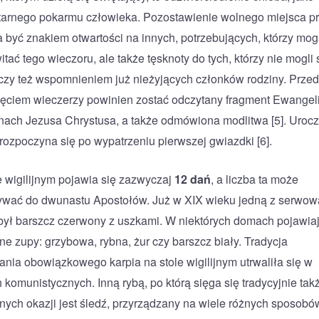
arnego pokarmu człowieka. Pozostawienie wolnego miejsca p
a być znakiem otwartości na innych, potrzebujących, którzy mo
tać tego wieczoru, ale także tęsknoty do tych, którzy nie mogli 
 czy też wspomnieniem już nieżyjących członków rodziny. Przed
ęciem wieczerzy powinien zostać odczytany fragment Ewangeli
nach Jezusa Chrystusa, a także odmówiona modlitwa [5]. Urocz
 rozpoczyna się po wypatrzeniu pierwszej gwiazdki [6].
e wigilijnym pojawia się zazwyczaj
12 dań
, a liczba ta może
wać do dwunastu Apostołów. Już w XIX wieku jedną z serwo
był barszcz czerwony z uszkami. W niektórych domach pojawiaj
nne zupy: grzybowa, rybna, żur czy barszcz biały. Tradycja
nia obowiązkowego karpia na stole wigilijnym utrwaliła się w
 komunistycznych. Inną rybą, po którą sięga się tradycyjnie tak
nnych okazji jest śledź, przyrządzany na wiele różnych sposobó