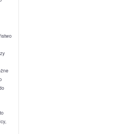
eństwo
rzy
óżne
o
do
to
cy,