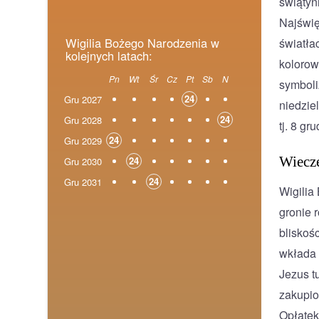
świątyn
Najświę
Wigilia Bożego Narodzenia w
światła
kolejnych latach:
kolorow
Pn
Wt
Śr
Cz
Pt
Sb
N
symboli
24
Gru 2027
niedzie
24
Gru 2028
tj. 8 gru
24
Gru 2029
Wiecze
24
Gru 2030
24
Gru 2031
Wigilia
gronie 
bliskoś
wkłada 
Jezus t
zakupio
Opłatek,