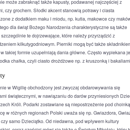
 nie może zabraknąć także kapusty, podawanej najczęściej z
i, czy grochem. Słodki akcent stanowią potrawy i ciasta
zone z dodatkiem maku i miodu, np. kutia, makowce czy maków
tego dla świąt Bożego Narodzenia charakterystyczne są także
, szczególnie te dojrzewające, które należy przyrządzić z
zeniem kilkutygodniowym. Pierniki mogą być także składnikie
 w takiej formie uzupełniają dania główne. Często wypiekana je
odka chałka, czyli ciasto drożdżowe np. z kruszonką i bakaliami 
ty
nie w Wigilię obchodzony jest zwyczaj obdarowywania się
ami świątecznymi, w nawiązaniu do darów przyniesionych Dzie
rzech Króli. Podarki zostawiane są niepostrzeżenie pod choinką
cę w różnych regionach Polski uważa się np. Gwiazdora, Gwia
 czy samo Dzieciątko. Od niedawna, pod wpływem kultury
skiej, coraz częściej mówi się także o Świętym Mikołaju, który t