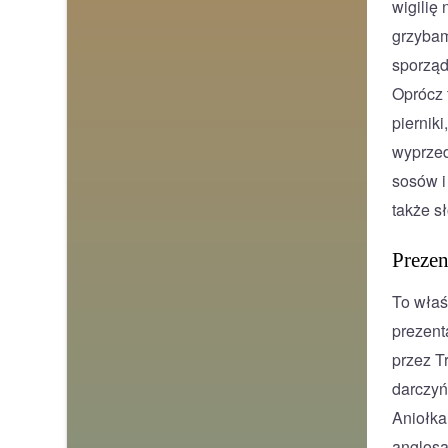
wigilię
grzybam
sporząd
Oprócz 
pierniki
wyprzed
sosów i
także sł
Prezen
To właś
prezent
przez T
darczyń
Aniołka
anglosa