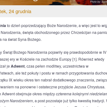
Photo by: Scott
ek, 24 grudnia
dnia
to dzień poprzedzający Boże Narodzenie, a więc jest to
wig
Narodzenia, święta obchodzonego przez Chrześcijan na pami
ia na świat Syna Bożego.
 Świąt Bożego Narodzenia pojawiły się prawdopodobnie w IV
aszej ery w Kościele na zachodzie Europy [1]. Również wtedy
zał je
Adwent
, czas pełen modlitwy, uczestnictwa w
stwach, ale też pokuty i postu w ramach przygotowania ducho
ątku IX wieku okres ten nabrał dodatkowego znaczenia, zwią
iwaniem na ponowne i ostateczne przyjście Jezusa Chrystusa.
e Adwent obejmuje okres między
czterema kolejnymi niedziela
Bożym Narodzeniem
, a post pozostaje już tylko kwestią tradycji.