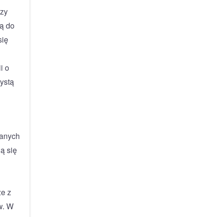
rzy
gą do
się
i o
ystą
wanych
ą się
że z
w. W