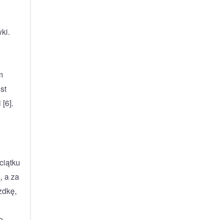
ki.
m
st
[6].
ciątku
, a za
zdkę,
o