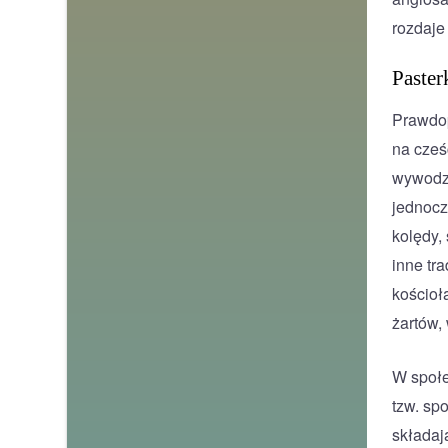
rozdaje 
Paster
Prawdop
na cześ
wywodzi
jednoc
kolędy,
inne tr
kościoł
żartów,
W społe
tzw. sp
składaj