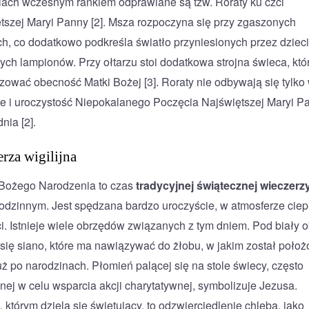
iach wczesnym rankiem odprawiane są tzw. Roraty ku czci
tszej Maryi Panny [2]. Msza rozpoczyna się przy zgaszonych
ch, co dodatkowo podkreśla światło przyniesionych przez dzieci
ych lampionów. Przy ołtarzu stoi dodatkowa strojna świeca, kt
zować obecność Matki Bożej [3]. Roraty nie odbywają się tylko
le i uroczystość Niepokalanego Poczęcia Najświętszej Maryi P
dnia [2].
rza wigilijna
 Bożego Narodzenia to czas
tradycyjnej świątecznej wieczerz
rodzinnym. Jest spędzana bardzo uroczyście, w atmosferze ciepł
ci. Istnieje wiele obrzędów związanych z tym dniem. Pod biały 
się siano, które ma nawiązywać do żłobu, w jakim został położ
uż po narodzinach. Płomień palącej się na stole świecy, często
nej w celu wsparcia akcji charytatywnej, symbolizuje Jezusa.
 którym dzielą się świętujący, to odzwierciedlenie chleba, jako