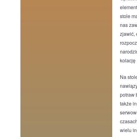
element
stole m
nas zawi
zjawić,
rozpocz
narodzi
kolację
Na stol
nawiązy
potraw 
także i
serwowa
czasach
wielu i