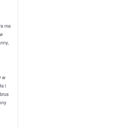
óra ma
 w
anny,
y
w
a i
obrus
ony