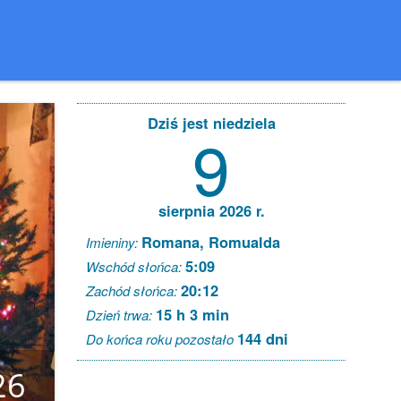
Dziś jest niedziela
9
sierpnia 2026 r.
Romana, Romualda
Imieniny:
5:09
Wschód słońca:
20:12
Zachód słońca:
15 h 3 min
Dzień trwa:
144 dni
Do końca roku pozostało
26