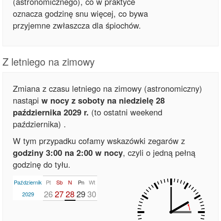
(astronomicznego), co w praktyce
oznacza godzinę snu więcej, co bywa
przyjemne zwłaszcza dla śpiochów.
Z letniego na zimowy
Zmiana z czasu letniego na zimowy (astronomiczny)
nastąpi
w nocy z soboty na niedzielę 28
października 2029 r.
(to ostatni weekend
października)
.
W tym przypadku cofamy wskazówki zegarów z
godziny 3:00 na 2:00 w nocy
, czyli o jedną pełną
godzinę do tyłu.
Październik
Pt
Sb
N
Pn
Wt
26
27
28
29
30
2029