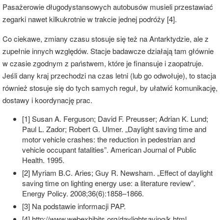
Pasażerowie długodystansowych autobusów musieli przestawiać
zegarki nawet kilkukrotnie w trakcie jednej podróży [4].
Co ciekawe, zmiany czasu stosuje się też na Antarktydzie, ale z
zupełnie innych względów. Stacje badawcze działają tam głównie
w czasie zgodnym z państwem, które je finansuje i zaopatruje.
Jeśli dany kraj przechodzi na czas letni (lub go odwołuje), to stacja
również stosuje się do tych samych reguł, by ułatwić komunikację,
dostawy i koordynację prac.
[1] Susan A. Ferguson; David F. Preusser; Adrian K. Lund;
Paul L. Zador; Robert G. Ulmer. „Daylight saving time and
motor vehicle crashes: the reduction in pedestrian and
vehicle occupant fatalities”. American Journal of Public
Health. 1995.
[2] Myriam B.C. Aries; Guy R. Newsham. „Effect of daylight
saving time on lighting energy use: a literature review”.
Energy Policy. 2008;36(6):1858–1866.
[3] Na podstawie informacji PAP.
[4] http://www.webexhibits.org/daylightsaving/k.html