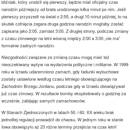
bliźniak, który urodził się pierwszy, będzie miał oficjalny czas
narodzin późniejszy od brata urodzonego kilka minut po nim. Jeśli
pierwszy przyszedł na świat o 2:55, a drugi 10 minut później, to na
skutek cofnięcia zegara druga godzina narodzin mogłaby zostać
zapisana jako 2:05, zamiast 3:05. Z drugiej strony, podczas zmiany
z czasu zimowego na letni wiosną między 2:00 a 3:00 „nie ma”
formalnie żadnych narodzin.
Niezgodności związane ze zmianą czasu mogą mieć też
nieoczekiwany wpływ na wydarzenia polityczne i militarne. W 1999
roku w Izraelu udaremniono zamach, gdy ładunki wybuchowe
zostały ustawione według czasu letniego obowiązującego na
Zachodnim Brzegu Jordanu, podczas gdy w Izraelu obowiązywał
już czas zimowy. W rezultacie bomby eksplodowały o godzinę za
wcześnie, zabijając samych zamachowców.
W Stanach Zjednoczonych w latach 50. i 60. XX wieku brak
jednolitej regulacji prowadził do chaosu. W jednym roku w stanie
Iowa obowiązyło aż 23 różne terminy przejścia na czas letni!