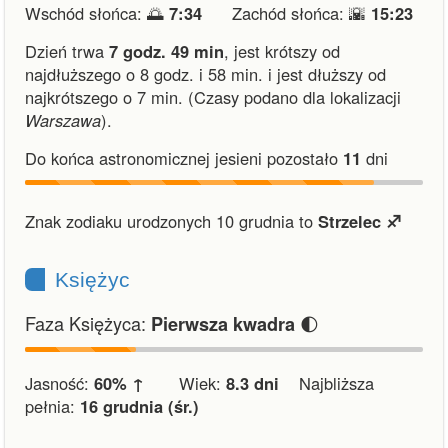
Wschód słońca: 🌅
7:34
Zachód słońca: 🌇
15:23
Dzień trwa
7 godz. 49 min
,
jest krótszy od
najdłuższego o 8 godz. i 58 min.
i
jest dłuższy od
najkrótszego o 7 min.
(Czasy podano dla lokalizacji
Warszawa
).
Do końca astronomicznej jesieni pozostało
11
dni
Znak zodiaku urodzonych 10 grudnia to
Strzelec ♐︎
Księżyc
Faza Księżyca:
🌓
Pierwsza kwadra
Jasność:
60% ↑
Wiek:
8.3 dni
Najbliższa
pełnia:
16 grudnia (śr.)