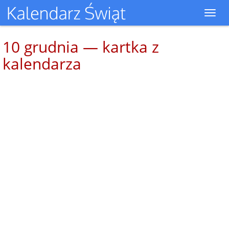
Toggl
navig
10 grudnia — kartka z
kalendarza