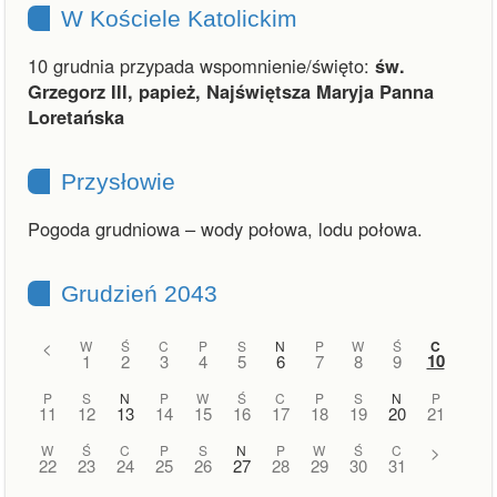
W Kościele Katolickim
10 grudnia przypada wspomnienie/święto:
św.
Grzegorz III, papież, Najświętsza Maryja Panna
Loretańska
Przysłowie
Pogoda grudniowa – wody połowa, lodu połowa.
Grudzień 2043
<
W
Ś
C
P
S
N
P
W
Ś
C
10
1
2
3
4
5
6
7
8
9
P
S
N
P
W
Ś
C
P
S
N
P
11
12
13
14
15
16
17
18
19
20
21
W
Ś
C
P
S
N
P
W
Ś
C
>
22
23
24
25
26
27
28
29
30
31