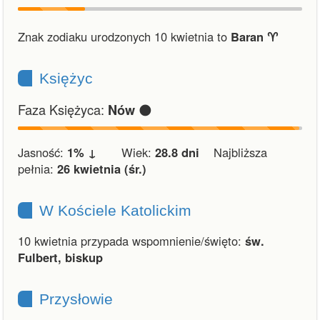
Znak zodiaku urodzonych 10 kwietnia to
Baran ♈︎
Księżyc
Faza Księżyca:
🌑
Nów
Jasność:
1% ↓
Wiek:
28.8 dni
Najbliższa
pełnia:
26 kwietnia (śr.)
W Kościele Katolickim
10 kwietnia przypada wspomnienie/święto:
św.
Fulbert, biskup
Przysłowie