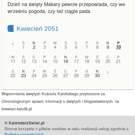
Dzień na święty Makary pewnie przepowiada, czy we
wrześniu pogoda, czy też ciągle pada.
Kwiecień 2051
<
S
N
P
W
Ś
C
P
S
N
P
10
1
2
3
4
5
6
7
8
9
W
Ś
C
P
S
N
P
W
Ś
C
P
11
12
13
14
15
16
17
18
19
20
21
S
N
P
W
Ś
C
P
S
N
>
22
23
24
25
26
27
28
29
30
Wspomnienia świętych Kościoła Katolickiego przytoczone za
Chronologicznym spisem informacji o świętych i błogosławionych. na
brewiarz.katolik.pl
© KalendarzSwiat.pl
Strona korzysta z plików cookies w celu realizacji usług zgodnie z
Polityką prywatności
.