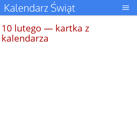
Toggl
navig
10 lutego — kartka z
kalendarza