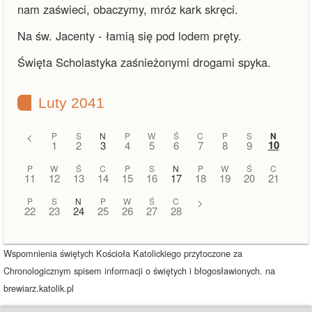
nam zaświeci, obaczymy, mróz kark skręci.
Na św. Jacenty - łamią się pod lodem pręty.
Święta Scholastyka zaśnieżonymi drogami spyka.
Luty 2041
<
P
S
N
P
W
Ś
C
P
S
N
10
1
2
3
4
5
6
7
8
9
P
W
Ś
C
P
S
N
P
W
Ś
C
11
12
13
14
15
16
17
18
19
20
21
P
S
N
P
W
Ś
C
>
22
23
24
25
26
27
28
Wspomnienia świętych Kościoła Katolickiego przytoczone za
Chronologicznym spisem informacji o świętych i błogosławionych. na
brewiarz.katolik.pl