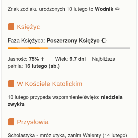
Znak zodiaku urodzonych 10 lutego to
Wodnik ♒︎
Księżyc
Faza Księżyca:
🌔
Poszerzony Księżyc
Jasność:
75% ↑
Wiek:
9.7 dni
Najbliższa
pełnia:
16 lutego (sb.)
W Kościele Katolickim
10 lutego przypada wspomnienie/święto:
niedziela
zwykła
Przysłowia
Scholastyka - mróz utyka, zanim Walenty (14 lutego)