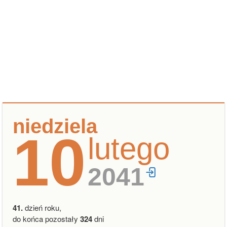
niedziela
10
lutego
2041
41.
dzień roku,
do końca pozostały
324
dni