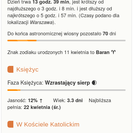
Dzień trwa
13 godz. 39 min
,
jest krótszy od
najdłuższego o 3 godz. i 8 min.
i
jest dłuższy od
najkrótszego o 5 godz. i 57 min.
(Czasy podano dla
lokalizacji
Warszawa
).
Do końca astronomicznej wiosny pozostało
70
dni
Znak zodiaku urodzonych 11 kwietnia to
Baran ♈︎
Księżyc
Faza Księżyca:
🌒
Wzrastający sierp
Jasność:
12% ↑
Wiek:
3.3 dni
Najbliższa
pełnia:
22 kwietnia (śr.)
W Kościele Katolickim