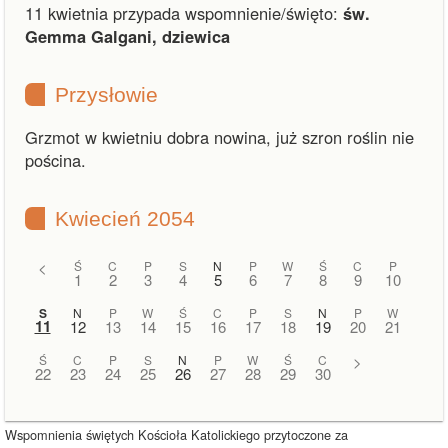
11 kwietnia przypada wspomnienie/święto:
św.
Gemma Galgani, dziewica
Przysłowie
Grzmot w kwietniu dobra nowina, już szron roślin nie
pościna.
Kwiecień 2054
<
Ś
C
P
S
N
P
W
Ś
C
P
1
2
3
4
5
6
7
8
9
10
S
N
P
W
Ś
C
P
S
N
P
W
11
12
13
14
15
16
17
18
19
20
21
Ś
C
P
S
N
P
W
Ś
C
>
22
23
24
25
26
27
28
29
30
Wspomnienia świętych Kościoła Katolickiego przytoczone za