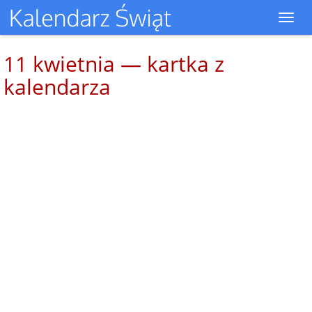
Toggl
navig
11 kwietnia — kartka z
kalendarza