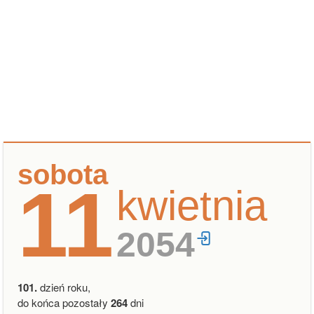
sobota
11
kwietnia
2054
101.
dzień roku,
do końca pozostały
264
dni