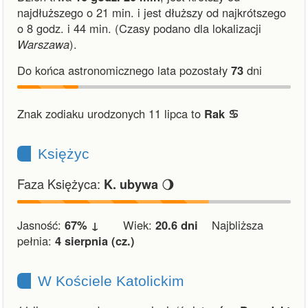
najdłuższego o 21 min.
i
jest dłuższy od najkrótszego
o 8 godz. i 44 min.
(Czasy podano dla lokalizacji
Warszawa
).
Do końca astronomicznego lata pozostały
73
dni
Znak zodiaku urodzonych 11 lipca to
Rak ♋︎
Księżyc
Faza Księżyca:
🌖
K. ubywa
Jasność:
67% ↓
Wiek:
20.6 dni
Najbliższa
pełnia:
4 sierpnia (cz.)
W Kościele Katolickim