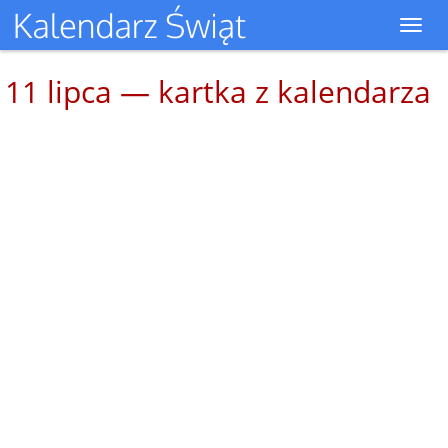
Toggl
navig
11 lipca — kartka z kalendarza