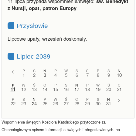
11 lipca przypada wspomnienie/święto:
św. Benedykt
z Nursji, opat, patron Europy
Przysłowie
Lipcowe upały, wrzesień doskonały.
Lipiec 2039
<
P
S
N
P
W
Ś
C
P
S
N
1
2
3
4
5
6
7
8
9
10
P
W
Ś
C
P
S
N
P
W
Ś
C
11
12
13
14
15
16
17
18
19
20
21
P
S
N
P
W
Ś
C
P
S
N
>
22
23
24
25
26
27
28
29
30
31
Wspomnienia świętych Kościoła Katolickiego przytoczone za
Chronologicznym spisem informacji o świętych i błogosławionych. na