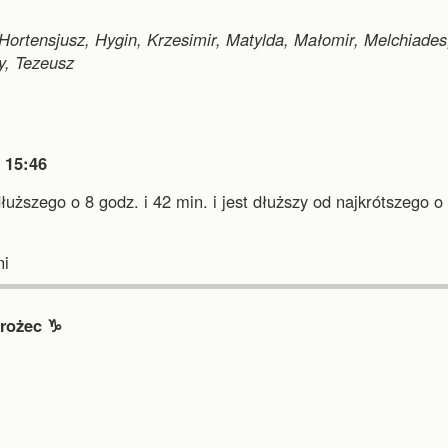
 Hortensjusz, Hygin, Krzesimir, Matylda, Małomir, Melchiades
y, Tezeusz

15:46
dłuższego o 8 godz. i 42 min.
i
jest dłuższy od najkrótszego o
.
i
rożec ♑︎