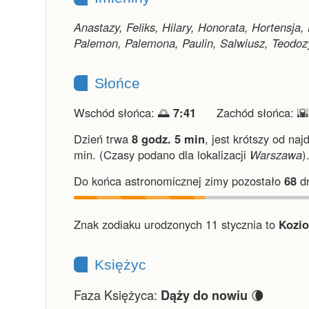
Anastazy, Feliks, Hilary, Honorata, Hortensja,
Palemon, Palemona, Paulin, Salwiusz, Teodoz
Słońce
Wschód słońca: 🌅
7:41
Zachód słońca: 
Dzień trwa
8 godz. 5 min
,
jest krótszy od naj
min.
(Czasy podano dla lokalizacji
Warszawa
)
Do końca astronomicznej zimy pozostało
68
dn
Znak zodiaku urodzonych 11 stycznia to
Kozio
Księżyc
Faza Księżyca:
🌘
Dąży do nowiu