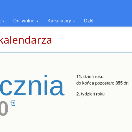
e
Dni wolne
Kalkulatory
Dziś
 kalendarza
ycznia
11.
dzień roku,
do końca pozostało
355
dni
2.
tydzień roku
0