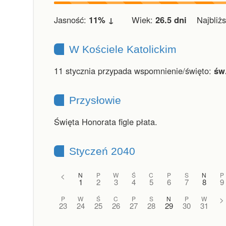
Jasność:
11% ↓
Wiek:
26.5 dni
Najbliższ
W Kościele Katolickim
11 stycznia przypada wspomnienie/święto:
św
Przysłowie
Święta Honorata figle płata.
Styczeń 2040
<
N
P
W
Ś
C
P
S
N
P
1
2
3
4
5
6
7
8
9
P
W
Ś
C
P
S
N
P
W
>
23
24
25
26
27
28
29
30
31