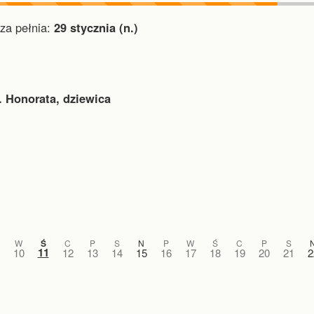
a pełnia:
29 stycznia (n.)
. Honorata, dziewica
W
Ś
C
P
S
N
P
W
Ś
C
P
S
11
10
12
13
14
15
16
17
18
19
20
21
2