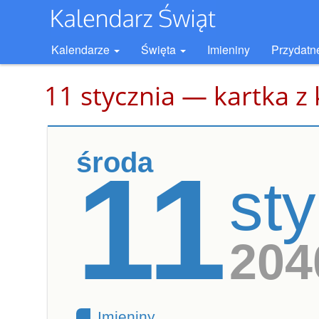
Kalendarze
Święta
Imieniny
Przydatn
11 stycznia — kartka z
środa
11
st
204
Imieniny