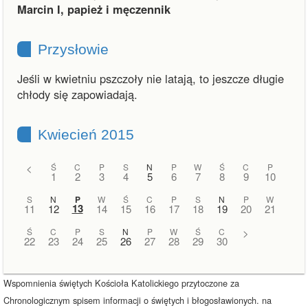
Marcin I, papież i męczennik
Przysłowie
Jeśli w kwietniu pszczoły nie latają, to jeszcze długie
chłody się zapowiadają.
Kwiecień 2015
<
Ś
C
P
S
N
P
W
Ś
C
P
1
2
3
4
5
6
7
8
9
10
S
N
P
W
Ś
C
P
S
N
P
W
13
11
12
14
15
16
17
18
19
20
21
Ś
C
P
S
N
P
W
Ś
C
>
22
23
24
25
26
27
28
29
30
Wspomnienia świętych Kościoła Katolickiego przytoczone za
Chronologicznym spisem informacji o świętych i błogosławionych. na