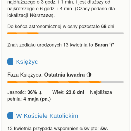
najdłuższego o 3 godz. i 1 min.
i
jest dłuższy od
najkrótszego o 6 godz. i 4 min.
(Czasy podano dla
lokalizacji
Warszawa
).
Do końca astronomicznej wiosny pozostało
68
dni
Znak zodiaku urodzonych 13 kwietnia to
Baran ♈︎
Księżyc
Faza Księżyca:
🌗
Ostatnia kwadra
Jasność:
36% ↓
Wiek:
23.6 dni
Najbliższa
pełnia:
4 maja (pn.)
W Kościele Katolickim
13 kwietnia przypada wspomnienie/święto:
św.