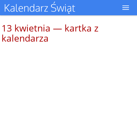
Toggl
navig
13 kwietnia — kartka z
kalendarza