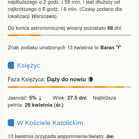
najdłuższego o 2 godz. i 59 min.
i
jest dłuższy od
najkrótszego o 6 godz. i 6 min.
(Czasy podano dla
lokalizacji
Warszawa
).
Do końca astronomicznej wiosny pozostało
68
dni
Znak zodiaku urodzonych 13 kwietnia to
Baran ♈︎
Księżyc
Faza Księżyca:
🌘
Dąży do nowiu
Jasność:
5% ↓
Wiek:
27.5 dni
Najbliższa
pełnia:
29 kwietnia (śr.)
W Kościele Katolickim
13 kwietnia przypada wspomnienie/święto:
św.