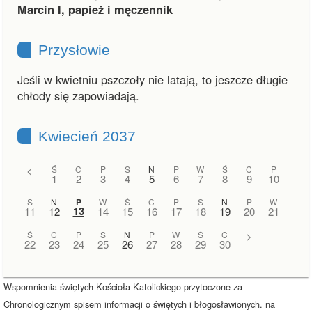
Marcin I, papież i męczennik
Przysłowie
Jeśli w kwietniu pszczoły nie latają, to jeszcze długie
chłody się zapowiadają.
Kwiecień 2037
<
Ś
C
P
S
N
P
W
Ś
C
P
1
2
3
4
5
6
7
8
9
10
S
N
P
W
Ś
C
P
S
N
P
W
13
11
12
14
15
16
17
18
19
20
21
Ś
C
P
S
N
P
W
Ś
C
>
22
23
24
25
26
27
28
29
30
Wspomnienia świętych Kościoła Katolickiego przytoczone za
Chronologicznym spisem informacji o świętych i błogosławionych. na