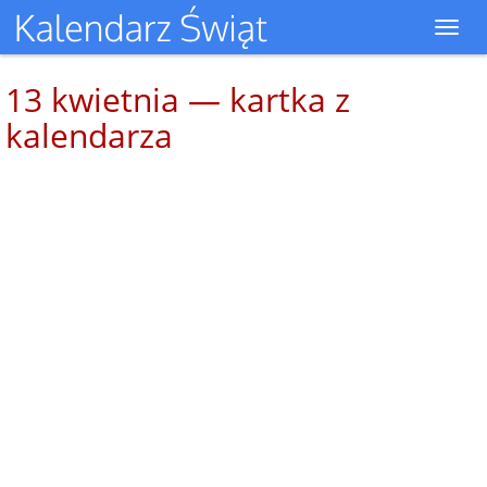
Toggl
navig
13 kwietnia — kartka z
kalendarza