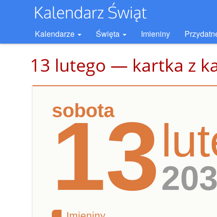
Kalendarze
Święta
Imieniny
Przydatn
13 lutego — kartka z k
sobota
13
lu
20
Imieniny