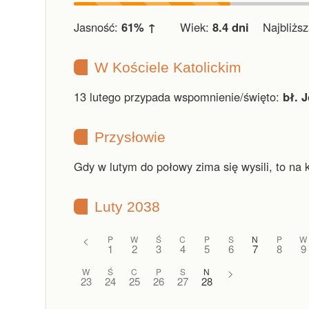
Jasność:
61% ↑
Wiek:
8.4 dni
Najbliższa
W Kościele Katolickim
13 lutego przypada wspomnienie/święto:
bł. 
Przysłowie
Gdy w lutym do połowy zima się wysili, to na k
Luty 2038
<
P
W
Ś
C
P
S
N
P
W
1
2
3
4
5
6
7
8
9
W
Ś
C
P
S
N
>
23
24
25
26
27
28