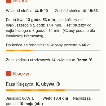
Słońce
Wschód słońca: 🌅
5:40
Zachód słońca: 🌇
19:33
Dzień trwa
13 godz. 53 min
,
jest krótszy od
najdłuższego o 2 godz. i 54 min.
i
jest dłuższy od
najkrótszego o 6 godz. i 11 min.
(Czasy podano dla
lokalizacji
Warszawa
).
Do końca astronomicznej wiosny pozostało
66
dni
Znak zodiaku urodzonych 14 kwietnia to
Baran ♈︎
Księżyc
Faza Księżyca:
🌖
K. ubywa
Jasność:
86% ↓
Wiek:
18.4 dni
Najbliższa
pełnia:
10 maja (sb.)