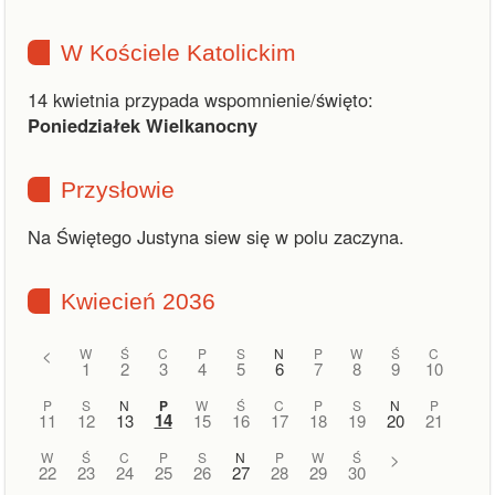
W Kościele Katolickim
14 kwietnia przypada wspomnienie/święto:
Poniedziałek Wielkanocny
Przysłowie
Na Świętego Justyna siew się w polu zaczyna.
Kwiecień 2036
<
W
Ś
C
P
S
N
P
W
Ś
C
1
2
3
4
5
6
7
8
9
10
P
S
N
P
W
Ś
C
P
S
N
P
14
11
12
13
15
16
17
18
19
20
21
W
Ś
C
P
S
N
P
W
Ś
>
22
23
24
25
26
27
28
29
30