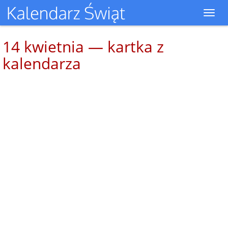
Toggl
navig
14 kwietnia — kartka z
kalendarza