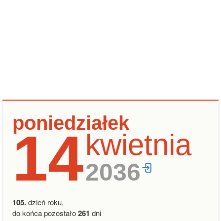
poniedziałek
14
kwietnia
2036
105.
dzień roku,
do końca pozostało
261
dni