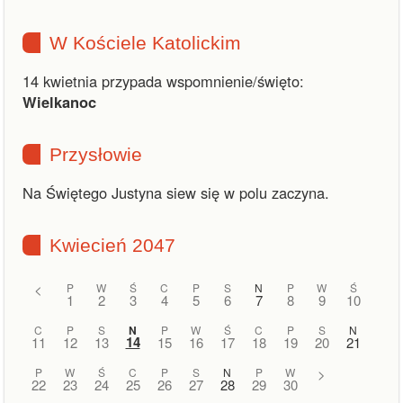
W Kościele Katolickim
14 kwietnia przypada wspomnienie/święto:
Wielkanoc
Przysłowie
Na Świętego Justyna siew się w polu zaczyna.
Kwiecień 2047
<
P
W
Ś
C
P
S
N
P
W
Ś
1
2
3
4
5
6
7
8
9
10
C
P
S
N
P
W
Ś
C
P
S
N
14
11
12
13
15
16
17
18
19
20
21
P
W
Ś
C
P
S
N
P
W
>
22
23
24
25
26
27
28
29
30