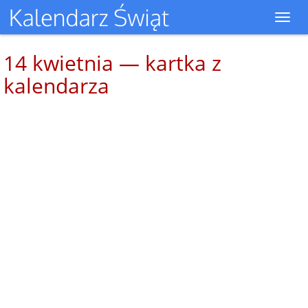
Toggl
navig
14 kwietnia — kartka z
kalendarza