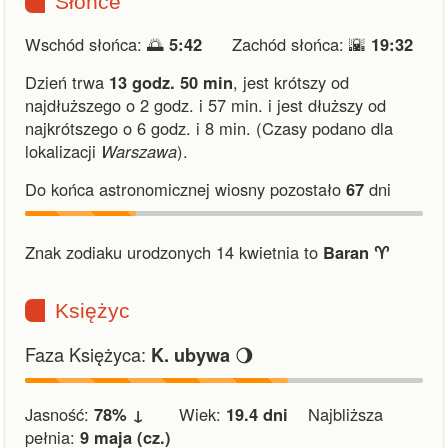
Słońce
Wschód słońca: 🌅
5:42
Zachód słońca: 🌇
19:32
Dzień trwa
13 godz. 50 min
,
jest krótszy od
najdłuższego o 2 godz. i 57 min.
i
jest dłuższy od
najkrótszego o 6 godz. i 8 min.
(Czasy podano dla
lokalizacji
Warszawa
).
Do końca astronomicznej wiosny pozostało
67
dni
Znak zodiaku urodzonych 14 kwietnia to
Baran ♈︎
Księżyc
Faza Księżyca:
🌖
K. ubywa
Jasność:
78% ↓
Wiek:
19.4 dni
Najbliższa
pełnia:
9 maja (cz.)