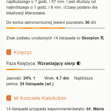
najdłuższego o 7 godz. i 57 min.
i
jest dłuższy od
najkrótszego o 1 godz. i 8 min.
(Czasy podano dla
lokalizacji
Warszawa
).
Do końca astronomicznej jesieni pozostało
36
dni
Znak zodiaku urodzonych 14 listopada to
Skorpion ♏︎
Księżyc
Faza Księżyca:
🌒
Wzrastający sierp
Jasność:
24% ↑
Wiek:
4.7 dni
Najbliższa
pełnia:
24 listopada (wt.)
W Kościele Katolickim
14 listopada przypada wspomnienie/święto:
bł. Maria