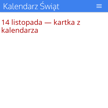
Toggl
navig
14 listopada — kartka z
kalendarza