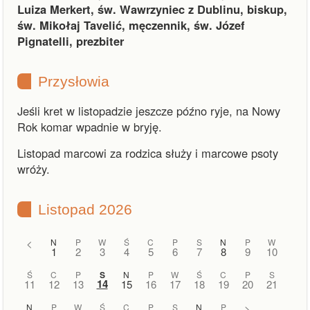
Luiza Merkert, św. Wawrzyniec z Dublinu, biskup,
św. Mikołaj Tavelić, męczennik, św. Józef
Pignatelli, prezbiter
Przysłowia
Jeśli kret w listopadzie jeszcze późno ryje, na Nowy
Rok komar wpadnie w bryję.
Listopad marcowi za rodzica służy i marcowe psoty
wróży.
Listopad 2026
<
N
P
W
Ś
C
P
S
N
P
W
1
2
3
4
5
6
7
8
9
10
Ś
C
P
S
N
P
W
Ś
C
P
S
14
11
12
13
15
16
17
18
19
20
21
N
P
W
Ś
C
P
S
N
P
>