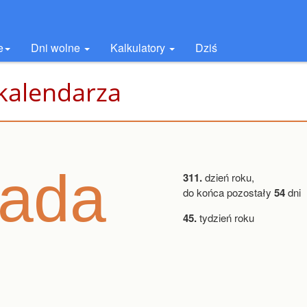
e
Dni wolne
Kalkulatory
Dziś
 kalendarza
pada
311.
dzień roku,
do końca pozostały
54
dni
45.
tydzień roku