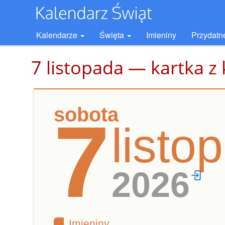
Kalendarze
Święta
Imieniny
Przydatn
7 listopada — kartka z
sobota
7
listo
2026
Imieniny