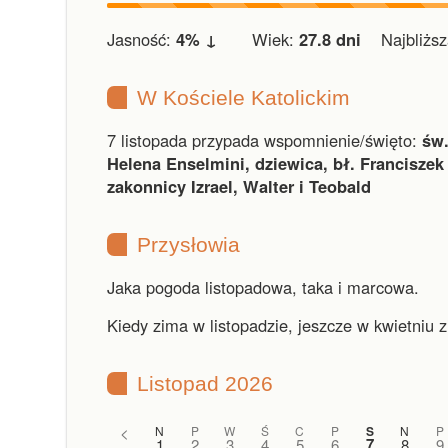
Jasność:
4% ↓
Wiek:
27.8 dni
Najbliższa
W Kościele Katolickim
7 listopada przypada wspomnienie/święto:
św.
Helena Enselmini, dziewica, bł. Franciszek 
zakonnicy Izrael, Walter i Teobald
Przysłowia
Jaka pogoda listopadowa, taka i marcowa.
Kiedy zima w listopadzie, jeszcze w kwietniu z
Listopad 2026
<
N
P
W
Ś
C
P
S
N
P
7
1
2
3
4
5
6
8
9