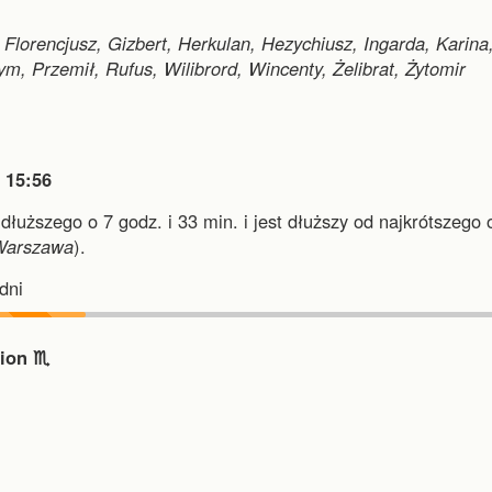
 Florencjusz, Gizbert, Herkulan, Hezychiusz, Ingarda, Karina
m, Przemił, Rufus, Wilibrord, Wincenty, Żelibrat, Żytomir

15:56
jdłuższego o 7 godz. i 33 min.
i
jest dłuższy od najkrótszego 
Warszawa
).
dni
ion ♏︎