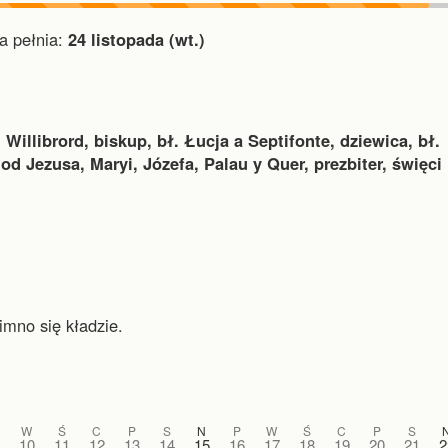
 pełnia:
24 listopada (wt.)
 Willibrord, biskup, bł. Łucja a Septifonte, dziewica, bł.
od Jezusa, Maryi, Józefa, Palau y Quer, prezbiter, święci
imno się kładzie.
W
Ś
C
P
S
N
P
W
Ś
C
P
S
10
11
12
13
14
15
16
17
18
19
20
21
2