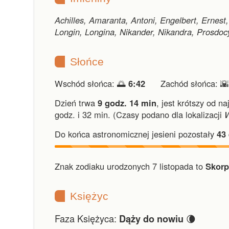
Achilles, Amaranta, Antoni, Engelbert, Ernest,
Longin, Longina, Nikander, Nikandra, Prosdocy
Słońce
Wschód słońca: 🌅
6:42
Zachód słońca: 
Dzień trwa
9 godz. 14 min
,
jest krótszy od na
godz. i 32 min.
(Czasy podano dla lokalizacji
Do końca astronomicznej jesieni pozostały
43
Znak zodiaku urodzonych 7 listopada to
Skorp
Księżyc
Faza Księżyca:
🌘
Dąży do nowiu