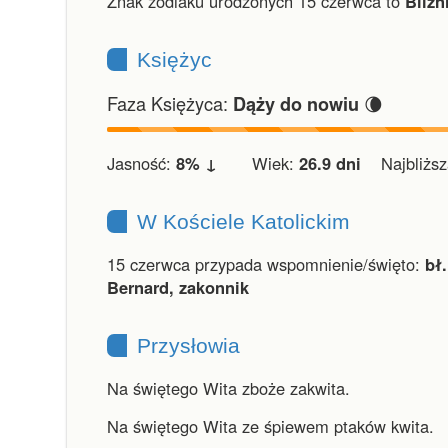
Znak zodiaku urodzonych 15 czerwca to
Bliźn
Księżyc
Faza Księżyca:
🌘
Dąży do nowiu
Jasność:
8% ↓
Wiek:
26.9 dni
Najbliższa
W Kościele Katolickim
15 czerwca przypada wspomnienie/święto:
bł
Bernard, zakonnik
Przysłowia
Na świętego Wita zboże zakwita.
Na świętego Wita ze śpiewem ptaków kwita.