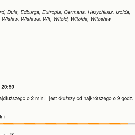
rd, Dula, Edburga, Eutropia, Germana, Hezychiusz, Izolda,
z, Wisław, Wisława, Wit, Witold, Witolda, Witosław

20:59
najdłuższego o 2 min.
i
jest dłuższy od najkrótszego o 9 godz. 
.
ni