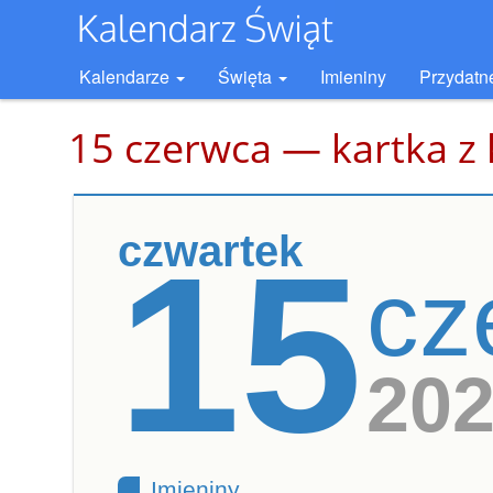
Kalendarze
Święta
Imieniny
Przydatn
15 czerwca — kartka z
czwartek
15
cz
20
Imieniny