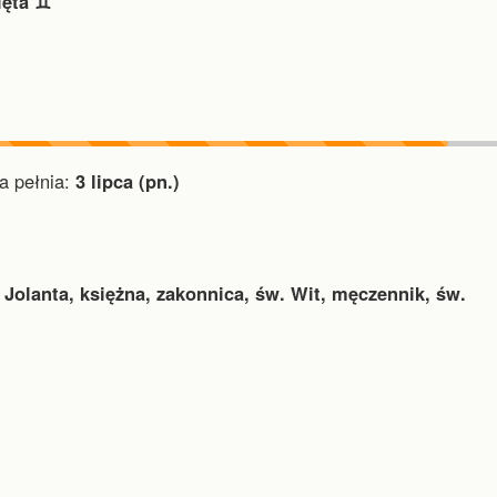
ięta ♊︎
 pełnia:
3 lipca (pn.)
. Jolanta, księżna, zakonnica, św. Wit, męczennik, św.