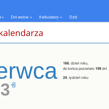
e
Dni wolne
Kalkulatory
Dziś
 kalendarza
erwca
166.
dzień roku,
do końca pozostało
199
dni
24.
tydzień roku
23