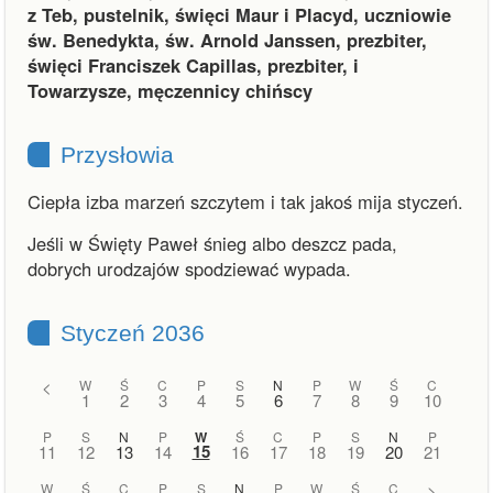
z Teb, pustelnik, święci Maur i Placyd, uczniowie
św. Benedykta, św. Arnold Janssen, prezbiter,
święci Franciszek Capillas, prezbiter, i
Towarzysze, męczennicy chińscy
Przysłowia
Ciepła izba marzeń szczytem i tak jakoś mija styczeń.
Jeśli w Święty Paweł śnieg albo deszcz pada,
dobrych urodzajów spodziewać wypada.
Styczeń 2036
<
W
Ś
C
P
S
N
P
W
Ś
C
1
2
3
4
5
6
7
8
9
10
P
S
N
P
W
Ś
C
P
S
N
P
15
11
12
13
14
16
17
18
19
20
21
W
Ś
C
P
S
N
P
W
Ś
C
>