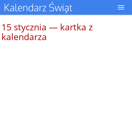
Toggl
navig
15 stycznia — kartka z
kalendarza