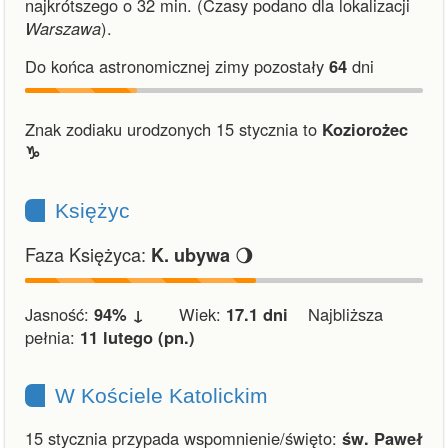
najkrótszego o 32 min.
(Czasy podano dla lokalizacji
Warszawa
).
Do końca astronomicznej zimy pozostały
64
dni
Znak zodiaku urodzonych 15 stycznia to
Koziorożec
♑︎
Księżyc
Faza Księżyca:
🌖
K. ubywa
Jasność:
94% ↓
Wiek:
17.1 dni
Najbliższa
pełnia:
11 lutego (pn.)
W Kościele Katolickim
15 stycznia przypada wspomnienie/święto:
św. Paweł