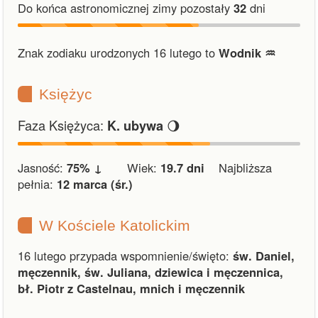
Do końca astronomicznej zimy pozostały
32
dni
Znak zodiaku urodzonych 16 lutego to
Wodnik ♒︎
Księżyc
Faza Księżyca:
🌖
K. ubywa
Jasność:
75% ↓
Wiek:
19.7 dni
Najbliższa
pełnia:
12 marca (śr.)
W Kościele Katolickim
16 lutego przypada wspomnienie/święto:
św. Daniel,
męczennik, św. Juliana, dziewica i męczennica,
bł. Piotr z Castelnau, mnich i męczennik