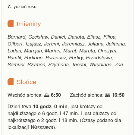
7.
tydzień roku
Imieniny
Bernard, Czcisław, Daniel, Danuta, Eliasz, Filipa,
Gilbert, Izajasz, Jeremi, Jeremiasz, Juliana, Julianna,
Ludan, Marcjan, Marian, Marut, Maruta, Onezym,
Pamfil, Porfirion, Porfiriusz, Porfiry, Przedsława,
Samuel, Szymon, Szymona, Teodul, Wirydiana, Zoe
Słońce
Wschód słońca: 🌅
6:50
Zachód słońca: 🌇
16:50
Dzień trwa
10 godz. 0 min
,
jest krótszy od
najdłuższego o 6 godz. i 47 min.
i
jest dłuższy od
najkrótszego o 2 godz. i 18 min.
(Czasy podano dla
lokalizacji
Warszawa
).