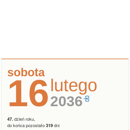
sobota
16
lutego
2036
47.
dzień roku,
do końca pozostało
319
dni