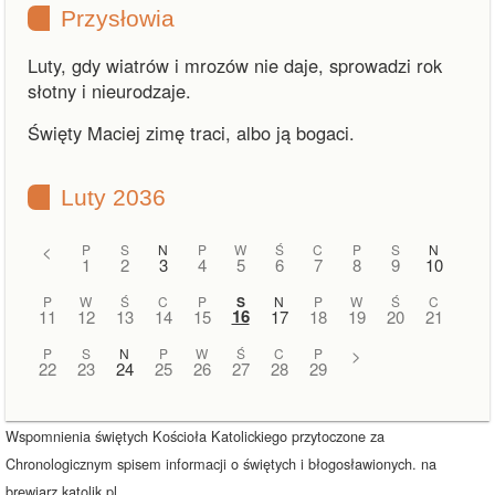
Przysłowia
Luty, gdy wiatrów i mrozów nie daje, sprowadzi rok
słotny i nieurodzaje.
Święty Maciej zimę traci, albo ją bogaci.
Luty 2036
<
P
S
N
P
W
Ś
C
P
S
N
1
2
3
4
5
6
7
8
9
10
P
W
Ś
C
P
S
N
P
W
Ś
C
16
11
12
13
14
15
17
18
19
20
21
P
S
N
P
W
Ś
C
P
>
22
23
24
25
26
27
28
29
Wspomnienia świętych Kościoła Katolickiego przytoczone za
Chronologicznym spisem informacji o świętych i błogosławionych. na
brewiarz.katolik.pl