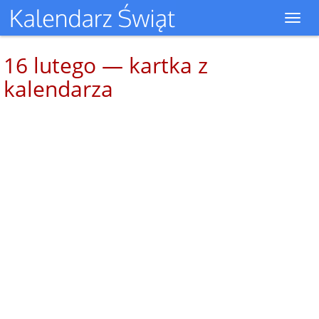
Toggl
navig
16 lutego — kartka z
kalendarza