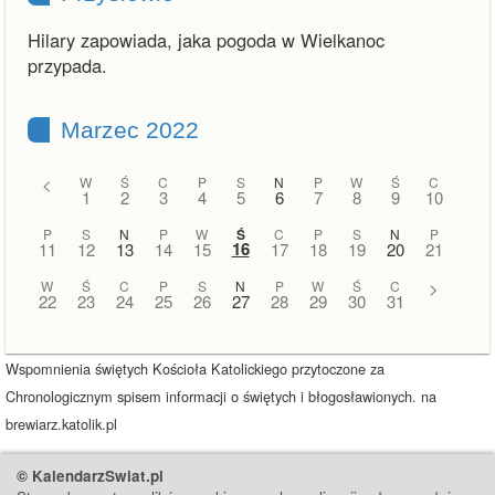
Hilary zapowiada, jaka pogoda w Wielkanoc
przypada.
Marzec 2022
<
W
Ś
C
P
S
N
P
W
Ś
C
1
2
3
4
5
6
7
8
9
10
P
S
N
P
W
Ś
C
P
S
N
P
16
11
12
13
14
15
17
18
19
20
21
W
Ś
C
P
S
N
P
W
Ś
C
>
22
23
24
25
26
27
28
29
30
31
Wspomnienia świętych Kościoła Katolickiego przytoczone za
Chronologicznym spisem informacji o świętych i błogosławionych. na
brewiarz.katolik.pl
© KalendarzSwiat.pl