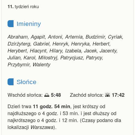
11.
tydzień roku
Imieniny
Abraham, Agapit, Antoni, Artemia, Budzimir, Cyriak,
Dzirżyterg, Gabriel, Henryk, Henryka, Herbert,
Herybert, Hiacynt, Hilary, Izabela, Jacek, Jacenty,
Julian, Karol, Miłostryj, Patrycjusz, Patrycy,
Przybymir, Walenty
Słońce
Wschód słońca: 🌅
5:48
Zachód słońca: 🌇
17:42
Dzień trwa
11 godz. 54 min
,
jest krótszy od
najdłuższego o 4 godz. i 53 min.
i
jest dłuższy od
najkrótszego o 4 godz. i 12 min.
(Czasy podano dla
lokalizacji
Warszawa
).