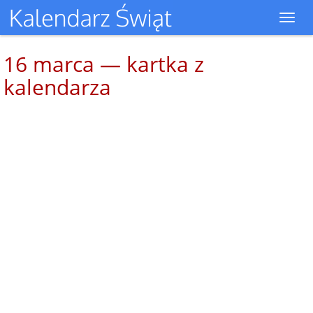
Toggl
navig
16 marca — kartka z
kalendarza