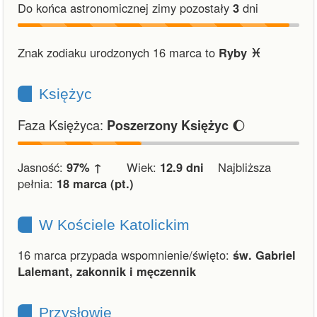
Do końca astronomicznej zimy pozostały
3
dni
Znak zodiaku urodzonych 16 marca to
Ryby ♓︎
Księżyc
Faza Księżyca:
🌔
Poszerzony Księżyc
Jasność:
97% ↑
Wiek:
12.9 dni
Najbliższa
pełnia:
18 marca (pt.)
W Kościele Katolickim
16 marca przypada wspomnienie/święto:
św. Gabriel
Lalemant, zakonnik i męczennik
Przysłowie