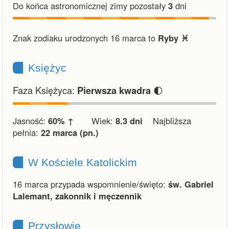
Do końca astronomicznej zimy pozostały
3
dni
Znak zodiaku urodzonych 16 marca to
Ryby ♓︎
Księżyc
Faza Księżyca:
🌓
Pierwsza kwadra
Jasność:
60% ↑
Wiek:
8.3 dni
Najbliższa
pełnia:
22 marca (pn.)
W Kościele Katolickim
16 marca przypada wspomnienie/święto:
św. Gabriel
Lalemant, zakonnik i męczennik
Przysłowie