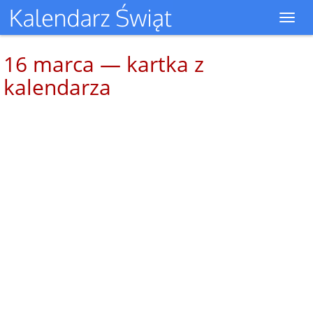
Toggl
navig
16 marca — kartka z
kalendarza