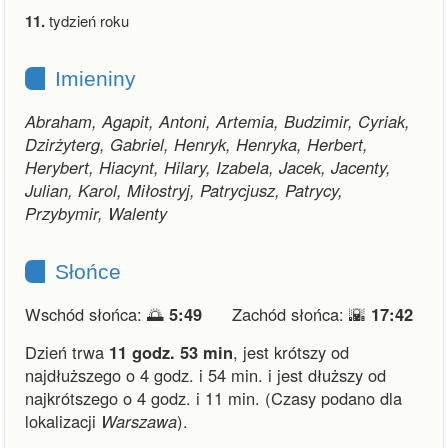
11.
tydzień roku
Imieniny
Abraham, Agapit, Antoni, Artemia, Budzimir, Cyriak,
Dzirżyterg, Gabriel, Henryk, Henryka, Herbert,
Herybert, Hiacynt, Hilary, Izabela, Jacek, Jacenty,
Julian, Karol, Miłostryj, Patrycjusz, Patrycy,
Przybymir, Walenty
Słońce
Wschód słońca: 🌅
5:49
Zachód słońca: 🌇
17:42
Dzień trwa
11 godz. 53 min
,
jest krótszy od
najdłuższego o 4 godz. i 54 min.
i
jest dłuższy od
najkrótszego o 4 godz. i 11 min.
(Czasy podano dla
lokalizacji
Warszawa
).