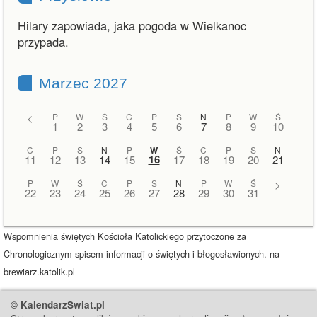
Hilary zapowiada, jaka pogoda w Wielkanoc
przypada.
Marzec 2027
<
P
W
Ś
C
P
S
N
P
W
Ś
1
2
3
4
5
6
7
8
9
10
C
P
S
N
P
W
Ś
C
P
S
N
16
11
12
13
14
15
17
18
19
20
21
P
W
Ś
C
P
S
N
P
W
Ś
>
22
23
24
25
26
27
28
29
30
31
Wspomnienia świętych Kościoła Katolickiego przytoczone za
Chronologicznym spisem informacji o świętych i błogosławionych. na
brewiarz.katolik.pl
© KalendarzSwiat.pl