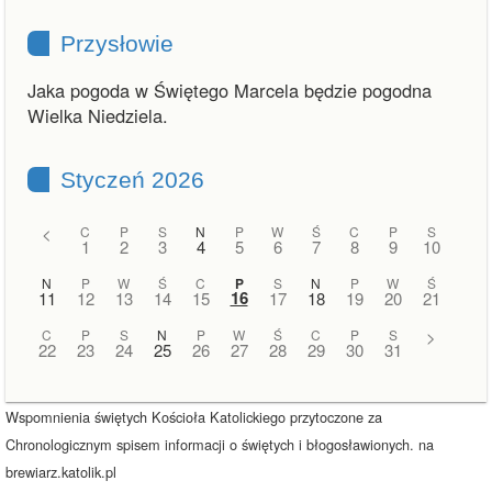
Przysłowie
Jaka pogoda w Świętego Marcela będzie pogodna
Wielka Niedziela.
Styczeń 2026
<
C
P
S
N
P
W
Ś
C
P
S
1
2
3
4
5
6
7
8
9
10
N
P
W
Ś
C
P
S
N
P
W
Ś
16
11
12
13
14
15
17
18
19
20
21
C
P
S
N
P
W
Ś
C
P
S
>
22
23
24
25
26
27
28
29
30
31
Wspomnienia świętych Kościoła Katolickiego przytoczone za
Chronologicznym spisem informacji o świętych i błogosławionych. na
brewiarz.katolik.pl