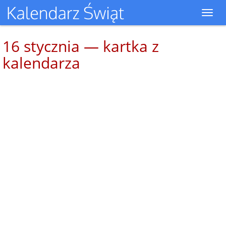
Toggl
navig
16 stycznia — kartka z
kalendarza