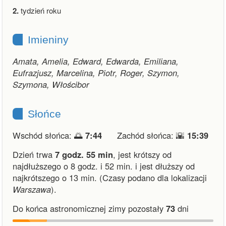
2.
tydzień roku
Imieniny
Amata, Amelia, Edward, Edwarda, Emiliana,
Eufrazjusz, Marcelina, Piotr, Roger, Szymon,
Szymona, Włościbor
Słońce
Wschód słońca: 🌅
7:44
Zachód słońca: 🌇
15:39
Dzień trwa
7 godz. 55 min
,
jest krótszy od
najdłuższego o 8 godz. i 52 min.
i
jest dłuższy od
najkrótszego o 13 min.
(Czasy podano dla lokalizacji
Warszawa
).
Do końca astronomicznej zimy pozostały
73
dni