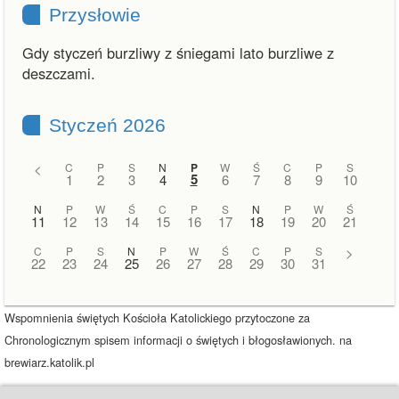
Przysłowie
Gdy styczeń burzliwy z śniegami lato burzliwe z
deszczami.
Styczeń 2026
<
C
P
S
N
P
W
Ś
C
P
S
5
1
2
3
4
6
7
8
9
10
N
P
W
Ś
C
P
S
N
P
W
Ś
11
12
13
14
15
16
17
18
19
20
21
C
P
S
N
P
W
Ś
C
P
S
>
22
23
24
25
26
27
28
29
30
31
Wspomnienia świętych Kościoła Katolickiego przytoczone za
Chronologicznym spisem informacji o świętych i błogosławionych. na
brewiarz.katolik.pl