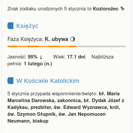
Znak zodiaku urodzonych 5 stycznia to
Koziorożec ♑︎
Księżyc
Faza Księżyca:
🌖
K. ubywa
Jasność:
95% ↓
Wiek:
17.1 dni
Najbliższa
pełnia:
1 lutego (n.)
W Kościele Katolickim
5 stycznia przypada wspomnienie/święto:
bł. Maria
Marcelina Darowska, zakonnica, bł. Dydak Józef z
Kadyksu, prezbiter, św. Edward Wyznawca, król,
św. Szymon Słupnik, św. Jan Nepomucen
Neumann, biskup