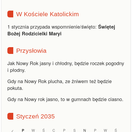
W Kościele Katolickim
1 stycznia przypada wspomnienie/święto:
Świętej
Bożej Rodzicielki Maryi
Przysłowia
Jak Nowy Rok jasny i chłodny, będzie roczek pogodny
i płodny.
Gdy na Nowy Rok plucha, ze żniwem też będzie
pokuta.
Gdy na Nowy rok jasno, to w gumnach będzie ciasno.
Styczeń 2035
<
P
W
Ś
C
P
S
N
P
W
Ś