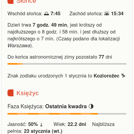
Słońce
Wschód słońca: 🌅
7:45
Zachód słońca: 🌇
15:34
Dzień trwa
7 godz. 49 min
,
jest krótszy od
najdłuższego o 8 godz. i 58 min.
i
jest dłuższy od
najkrótszego o 7 min.
(Czasy podano dla lokalizacji
Warszawa
).
Do końca astronomicznej zimy pozostało
77
dni
Znak zodiaku urodzonych 1 stycznia to
Koziorożec ♑︎
Księżyc
Faza Księżyca:
🌗
Ostatnia kwadra
Jasność:
50% ↓
Wiek:
22.2 dni
Najbliższa
pełnia:
23 stycznia (wt.)