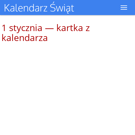
Toggl
navig
1 stycznia — kartka z
kalendarza