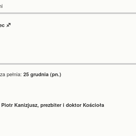
i
ec ♐︎
a pełnia:
25 grudnia (pn.)
 Piotr Kanizjusz, prezbiter i doktor Kościoła