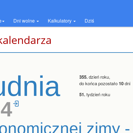
e
Dni wolne
Kalkulatory
Dziś
kalendarza
udnia
355.
dzień roku,
do końca pozostało
10
dni
51.
tydzień roku
34
onomicznej zimy -