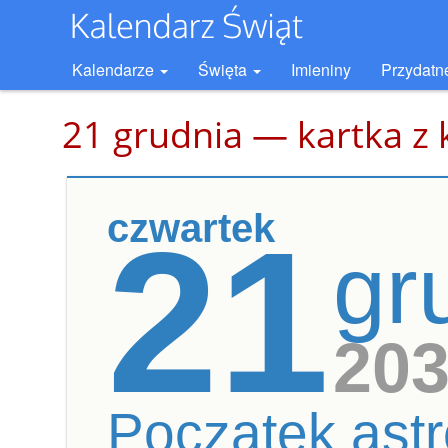
Kalendarze
Święta
Imieniny
Przydatn
21 grudnia — kartka z 
czwartek
21
gr
20
Początek astr