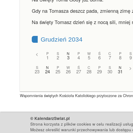
Gdy na Tomasza deszcz pada, zmienną zimę 
Na święty Tomasz dzień się z nocą sili, mniej 
Grudzień 2034
<
P
S
N
P
W
Ś
C
P
S
1
2
3
4
5
6
7
8
9
S
N
P
W
Ś
C
P
S
N
>
23
24
25
26
27
28
29
30
31
Wspomnienia świętych Kościoła Katolickiego przytoczone za Chronol
© KalendarzSwiat.pl
Strona korzysta z plików cookies w celu realizacji usł
Możesz określić warunki przechowywania lub dostępu d