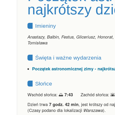
najkrótszy dz
Imieniny
Anastazy, Balbin, Festus, Gliceriusz, Honorat,
Tomisława
Święta i ważne wydarzenia
Początek astronomicznej zimy - najkróts
Słońce
Wschód słońca: 🌅
7:43
Zachód słońca: 
Dzień trwa
7 godz. 42 min
,
jest krótszy od na
(Czasy podano dla lokalizacji
Warszawa
).