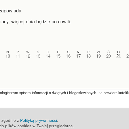
zapowiada.
nocy, więcej dnia będzie po chwili.
N
P
W
Ś
C
P
S
N
P
W
Ś
C
21
10
11
12
13
14
15
16
17
18
19
20
2
ogicznym spisem informacji o świętych i błogosławionych. na brewiarz.katolik
ug zgodnie z
Polityką prywatności
.
o plików cookies w Twojej przeglądarce.