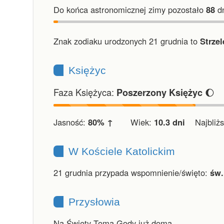
Do końca astronomicznej zimy pozostało
88
dn
Znak zodiaku urodzonych 21 grudnia to
Strzel
Księżyc
Faza Księżyca:
🌔
Poszerzony Księżyc
Jasność:
80% ↑
Wiek:
10.3 dni
Najbliższ
W Kościele Katolickim
21 grudnia przypada wspomnienie/święto:
św.
Przysłowia
Na Święty Toma Gody już doma.