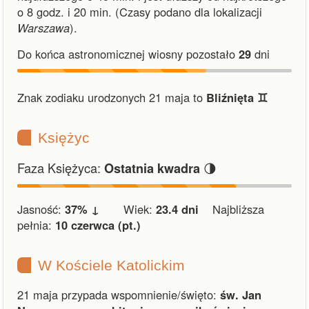
o 8 godz. i 20 min.
(Czasy podano dla lokalizacji
Warszawa
).
Do końca astronomicznej wiosny pozostało
29
dni
Znak zodiaku urodzonych 21 maja to
Bliźnięta ♊︎
Księżyc
Faza Księżyca:
🌗
Ostatnia kwadra
Jasność:
37% ↓
Wiek:
23.4 dni
Najbliższa
pełnia:
10 czerwca (pt.)
W Kościele Katolickim
21 maja przypada wspomnienie/święto:
św. Jan