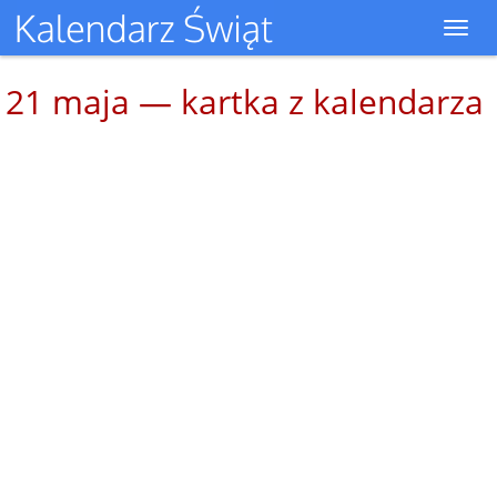
Toggl
navig
21 maja — kartka z kalendarza