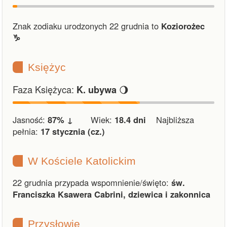
Znak zodiaku urodzonych 22 grudnia to
Koziorożec
♑︎
Księżyc
Faza Księżyca:
🌖
K. ubywa
Jasność:
87% ↓
Wiek:
18.4 dni
Najbliższa
pełnia:
17 stycznia (cz.)
W Kościele Katolickim
22 grudnia przypada wspomnienie/święto:
św.
Franciszka Ksawera Cabrini, dziewica i zakonnica
Przysłowie