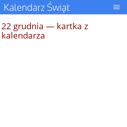
Toggl
navig
22 grudnia — kartka z
kalendarza