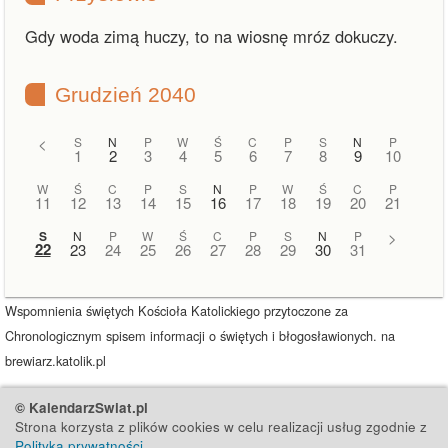
Gdy woda zimą huczy, to na wiosnę mróz dokuczy.
Grudzień 2040
<
S
N
P
W
Ś
C
P
S
N
P
1
2
3
4
5
6
7
8
9
10
W
Ś
C
P
S
N
P
W
Ś
C
P
11
12
13
14
15
16
17
18
19
20
21
S
N
P
W
Ś
C
P
S
N
P
>
22
23
24
25
26
27
28
29
30
31
Wspomnienia świętych Kościoła Katolickiego przytoczone za
Chronologicznym spisem informacji o świętych i błogosławionych. na
brewiarz.katolik.pl
© KalendarzSwiat.pl
Strona korzysta z plików cookies w celu realizacji usług zgodnie z
Polityką prywatności
.