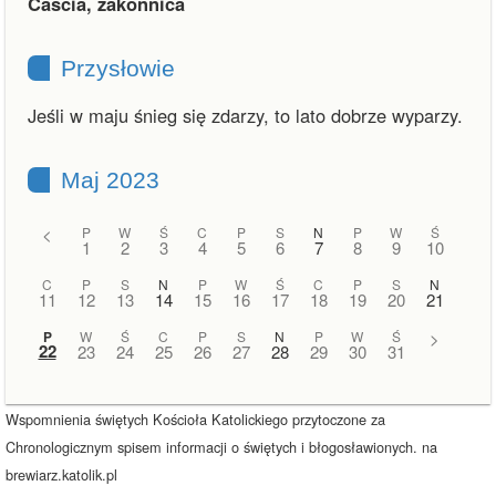
Cascia, zakonnica
Przysłowie
Jeśli w maju śnieg się zdarzy, to lato dobrze wyparzy.
Maj 2023
<
P
W
Ś
C
P
S
N
P
W
Ś
1
2
3
4
5
6
7
8
9
10
C
P
S
N
P
W
Ś
C
P
S
N
11
12
13
14
15
16
17
18
19
20
21
P
W
Ś
C
P
S
N
P
W
Ś
>
22
23
24
25
26
27
28
29
30
31
Wspomnienia świętych Kościoła Katolickiego przytoczone za
Chronologicznym spisem informacji o świętych i błogosławionych. na
brewiarz.katolik.pl