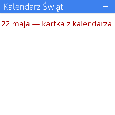
Toggl
navig
22 maja — kartka z kalendarza