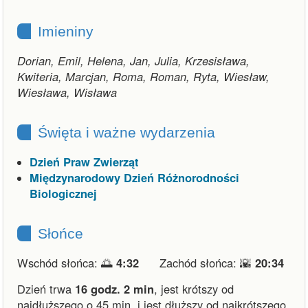
Imieniny
Dorian, Emil, Helena, Jan, Julia, Krzesisława,
Kwiteria, Marcjan, Roma, Roman, Ryta, Wiesław,
Wiesława, Wisława
Święta i ważne wydarzenia
Dzień Praw Zwierząt
Międzynarodowy Dzień Różnorodności
Biologicznej
Słońce
Wschód słońca: 🌅
4:32
Zachód słońca: 🌇
20:34
Dzień trwa
16 godz. 2 min
,
jest krótszy od
najdłuższego o 45 min.
i
jest dłuższy od najkrótszego