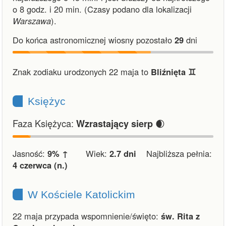
o 8 godz. i 20 min.
(Czasy podano dla lokalizacji
Warszawa
).
Do końca astronomicznej wiosny pozostało
29
dni
Znak zodiaku urodzonych 22 maja to
Bliźnięta ♊︎
Księżyc
Faza Księżyca:
🌒
Wzrastający sierp
Jasność:
9% ↑
Wiek:
2.7 dni
Najbliższa pełnia:
4 czerwca (n.)
W Kościele Katolickim
22 maja przypada wspomnienie/święto:
św. Rita z