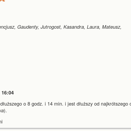
ncjusz, Gaudenty, Jutrogost, Kasandra, Laura, Mateusz,

16:04
jdłuższego o 8 godz. i 14 min.
i
jest dłuższy od najkrótszego 
wa
).
i