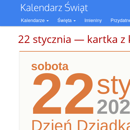
Kalendarze
Święta
Imieniny
Przydatn
22 stycznia — kartka z
sobota
22
st
20
Dzień Dziadk