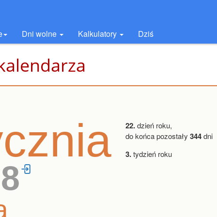
e
Dni wolne
Kalkulatory
Dziś
 kalendarza
ycznia
22.
dzień roku,
do końca pozostały
344
dni
3.
tydzień roku
28
a