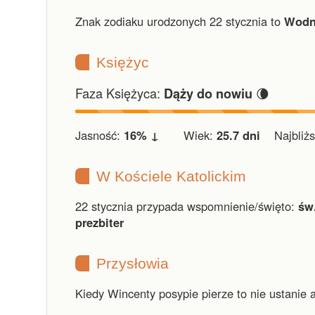
Znak zodiaku urodzonych 22 stycznia to
Wodn
Księżyc
Faza Księżyca:
🌘
Dąży do nowiu
Jasność:
16% ↓
Wiek:
25.7 dni
Najbliższ
W Kościele Katolickim
22 stycznia przypada wspomnienie/święto:
św
prezbiter
Przysłowia
Kiedy Wincenty posypie pierze to nie ustanie 