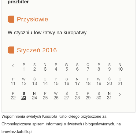
prezbiter
Przysłowie
W styczniu łów łatwy na kuropatwy.
Styczeń 2016
<
P
S
N
P
W
Ś
C
P
S
N
1
2
3
4
5
6
7
8
9
10
P
W
Ś
C
P
S
N
P
W
Ś
C
11
12
13
14
15
16
17
18
19
20
21
P
S
N
P
W
Ś
C
P
S
N
>
23
22
24
25
26
27
28
29
30
31
Wspomnienia świętych Kościoła Katolickiego przytoczone za
Chronologicznym spisem informacji o świętych i błogosławionych. na
brewiarz.katolik.pl