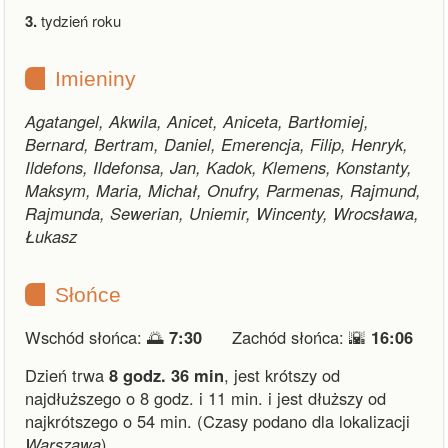
3.
tydzień roku
Imieniny
Agatangel, Akwila, Anicet, Aniceta, Bartłomiej,
Bernard, Bertram, Daniel, Emerencja, Filip, Henryk,
Ildefons, Ildefonsa, Jan, Kadok, Klemens, Konstanty,
Maksym, Maria, Michał, Onufry, Parmenas, Rajmund,
Rajmunda, Sewerian, Uniemir, Wincenty, Wrocsława,
Łukasz
Słońce
Wschód słońca: 🌅
7:30
Zachód słońca: 🌇
16:06
Dzień trwa
8 godz. 36 min
,
jest krótszy od
najdłuższego o 8 godz. i 11 min.
i
jest dłuższy od
najkrótszego o 54 min.
(Czasy podano dla lokalizacji
Warszawa
).