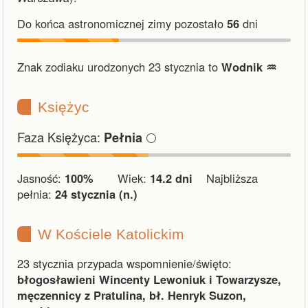
Do końca astronomicznej zimy pozostało
56
dni
Znak zodiaku urodzonych 23 stycznia to
Wodnik ♒︎
Księżyc
Faza Księżyca:
🌕
Pełnia
Jasność:
100%
Wiek:
14.2 dni
Najbliższa
pełnia:
24 stycznia (n.)
W Kościele Katolickim
23 stycznia przypada wspomnienie/święto:
błogosławieni Wincenty Lewoniuk i Towarzysze,
męczennicy z Pratulina, bł. Henryk Suzon,