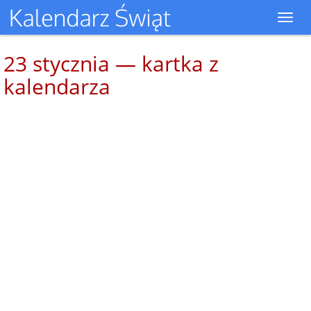
Toggl
navig
23 stycznia — kartka z
kalendarza