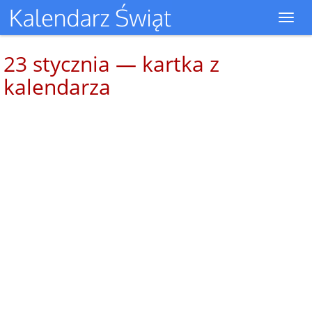
Toggl
navig
23 stycznia — kartka z
kalendarza