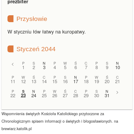
prezbiter
Przysłowie
W styczniu łów łatwy na kuropatwy.
Styczeń 2044
<
P
S
N
P
W
Ś
C
P
S
N
1
2
3
4
5
6
7
8
9
10
P
W
Ś
C
P
S
N
P
W
Ś
C
11
12
13
14
15
16
17
18
19
20
21
P
S
N
P
W
Ś
C
P
S
N
>
23
22
24
25
26
27
28
29
30
31
Wspomnienia świętych Kościoła Katolickiego przytoczone za
Chronologicznym spisem informacji o świętych i błogosławionych. na
brewiarz.katolik.pl