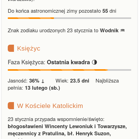
Do końca astronomicznej zimy pozostało
55
dni
Znak zodiaku urodzonych 23 stycznia to
Wodnik ♒︎
Księżyc
Faza Księżyca:
🌗
Ostatnia kwadra
Jasność:
36% ↓
Wiek:
23.5 dni
Najbliższa
pełnia:
13 lutego (sb.)
W Kościele Katolickim
23 stycznia przypada wspomnienie/święto:
błogosławieni Wincenty Lewoniuk i Towarzysze,
męczennicy z Pratulina, bł. Henryk Suzon,