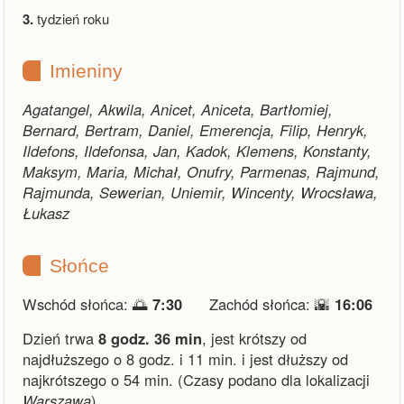
3.
tydzień roku
Imieniny
Agatangel, Akwila, Anicet, Aniceta, Bartłomiej,
Bernard, Bertram, Daniel, Emerencja, Filip, Henryk,
Ildefons, Ildefonsa, Jan, Kadok, Klemens, Konstanty,
Maksym, Maria, Michał, Onufry, Parmenas, Rajmund,
Rajmunda, Sewerian, Uniemir, Wincenty, Wrocsława,
Łukasz
Słońce
Wschód słońca: 🌅
7:30
Zachód słońca: 🌇
16:06
Dzień trwa
8 godz. 36 min
,
jest krótszy od
najdłuższego o 8 godz. i 11 min.
i
jest dłuższy od
najkrótszego o 54 min.
(Czasy podano dla lokalizacji
Warszawa
).