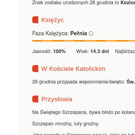
Znak zodiaku urodzonych 26 grudnia to
Kozio
Księżyc
Faza Księżyca:
🌕
Pełnia
Jasność:
100%
Wiek:
14.3 dni
Najbliższ
W Kościele Katolickim
26 grudnia przypada wspomnienie/święto:
Św.
Przysłowia
Na Świętego Szczepana, bywa błoto po kolan
Szczepan mroźny, luty groźny.
Jaka pogoda w Szczepana panuje, taka na luty