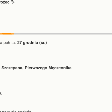
rożec ♑︎
a pełnia:
27 grudnia (śr.)
 Szczepana, Pierwszego Męczennika
a.
 nam się szykuje.