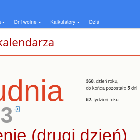
e
Dni wolne
Kalkulatory
Dziś
kalendarza
udnia
360.
dzień roku,
do końca pozostało
5
dni
52.
tydzień roku
23
ie (drugi dzień)