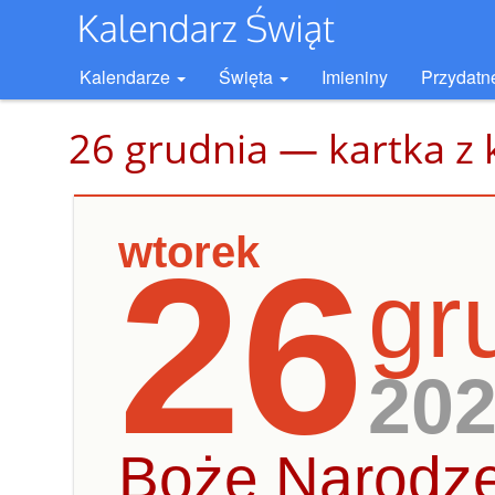
Kalendarze
Święta
Imieniny
Przydatn
26 grudnia — kartka z 
wtorek
26
gr
20
Boże Narodzen