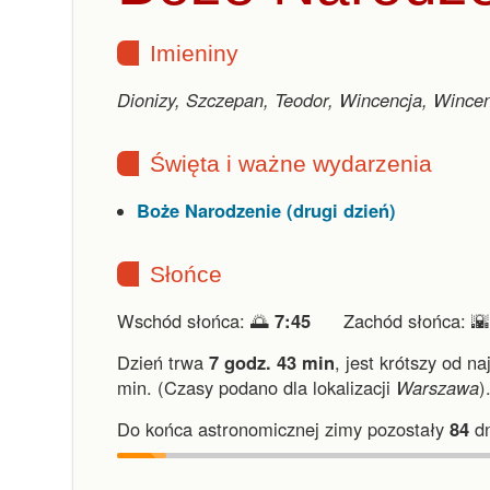
Imieniny
Dionizy, Szczepan, Teodor, Wincencja, Wince
Święta i ważne wydarzenia
Boże Narodzenie (drugi dzień)
Słońce
Wschód słońca: 🌅
7:45
Zachód słońca: 
Dzień trwa
7 godz. 43 min
,
jest krótszy od na
min.
(Czasy podano dla lokalizacji
Warszawa
)
Do końca astronomicznej zimy pozostały
84
dn