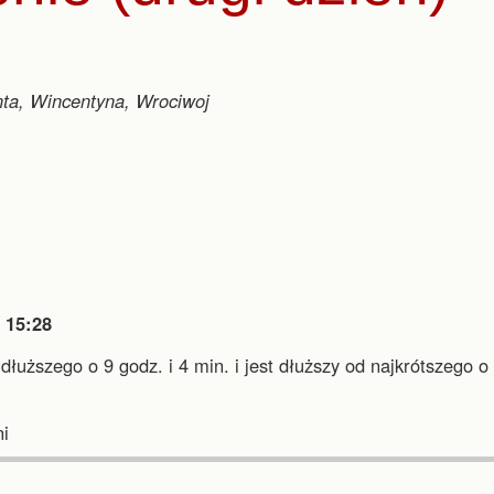
nta, Wincentyna, Wrociwoj

15:28
jdłuższego o 9 godz. i 4 min.
i
jest dłuższy od najkrótszego o
.
i