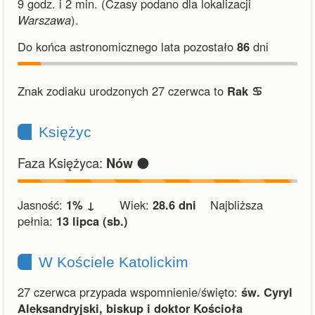
9 godz. i 2 min.
(Czasy podano dla lokalizacji
Warszawa
).
Do końca astronomicznego lata pozostało
86
dni
Znak zodiaku urodzonych 27 czerwca to
Rak ♋︎
Księżyc
Faza Księżyca:
🌑
Nów
Jasność:
1% ↓
Wiek:
28.6 dni
Najbliższa
pełnia:
13 lipca (sb.)
W Kościele Katolickim
27 czerwca przypada wspomnienie/święto:
św. Cyryl
Aleksandryjski, biskup i doktor Kościoła