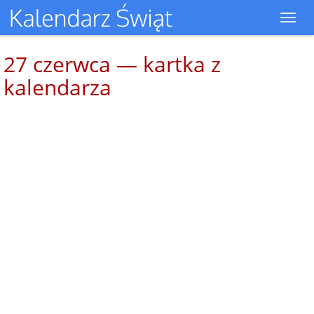
Toggl
navig
27 czerwca — kartka z
kalendarza