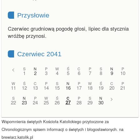
Przysłowie
Czerwiec grudniową pogodę głosi, lipiec dla stycznia
wróżbę przynosi.
Czerwiec 2041
<
S
N
P
W
Ś
C
P
S
N
P
1
2
3
4
5
6
7
8
9
10
W
Ś
C
P
S
N
P
W
Ś
C
P
11
12
13
14
15
16
17
18
19
20
21
S
N
P
W
Ś
C
P
S
N
>
27
22
23
24
25
26
28
29
30
Wspomnienia świętych Kościoła Katolickiego przytoczone za
Chronologicznym spisem informacji o świętych i błogosławionych. na
brewiarz.katolik.pl