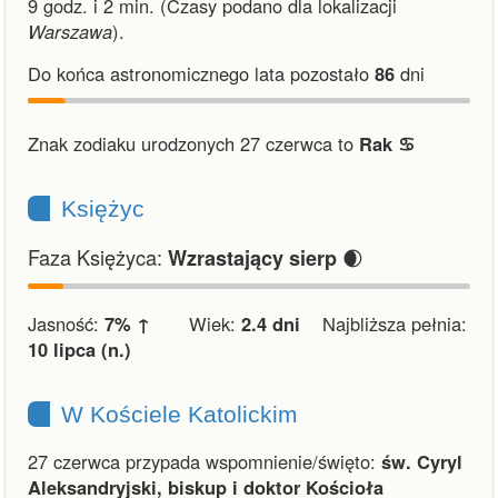
9 godz. i 2 min.
(Czasy podano dla lokalizacji
Warszawa
).
Do końca astronomicznego lata pozostało
86
dni
Znak zodiaku urodzonych 27 czerwca to
Rak ♋︎
Księżyc
Faza Księżyca:
🌒
Wzrastający sierp
Jasność:
7% ↑
Wiek:
2.4 dni
Najbliższa pełnia:
10 lipca (n.)
W Kościele Katolickim
27 czerwca przypada wspomnienie/święto:
św. Cyryl
Aleksandryjski, biskup i doktor Kościoła