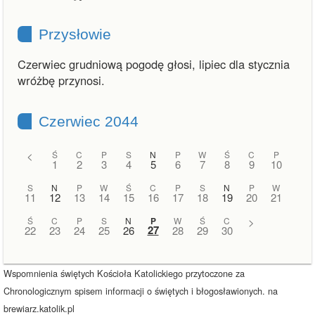
Przysłowie
Czerwiec grudniową pogodę głosi, lipiec dla stycznia
wróżbę przynosi.
Czerwiec 2044
<
Ś
C
P
S
N
P
W
Ś
C
P
1
2
3
4
5
6
7
8
9
10
S
N
P
W
Ś
C
P
S
N
P
W
11
12
13
14
15
16
17
18
19
20
21
Ś
C
P
S
N
P
W
Ś
C
>
27
22
23
24
25
26
28
29
30
Wspomnienia świętych Kościoła Katolickiego przytoczone za
Chronologicznym spisem informacji o świętych i błogosławionych. na
brewiarz.katolik.pl