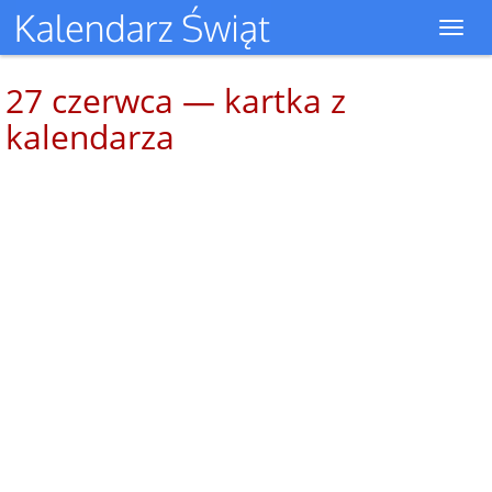
Toggl
navig
27 czerwca — kartka z
kalendarza