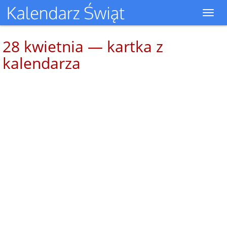
Toggl
navig
28 kwietnia — kartka z
kalendarza