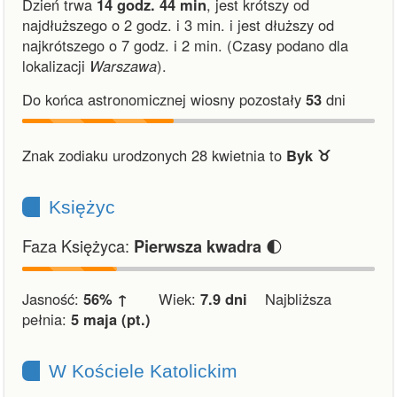
Dzień trwa
14 godz. 44 min
,
jest krótszy od
najdłuższego o 2 godz. i 3 min.
i
jest dłuższy od
najkrótszego o 7 godz. i 2 min.
(Czasy podano dla
lokalizacji
Warszawa
).
Do końca astronomicznej wiosny pozostały
53
dni
Znak zodiaku urodzonych 28 kwietnia to
Byk ♉︎
Księżyc
Faza Księżyca:
🌓
Pierwsza kwadra
Jasność:
56% ↑
Wiek:
7.9 dni
Najbliższa
pełnia:
5 maja (pt.)
W Kościele Katolickim