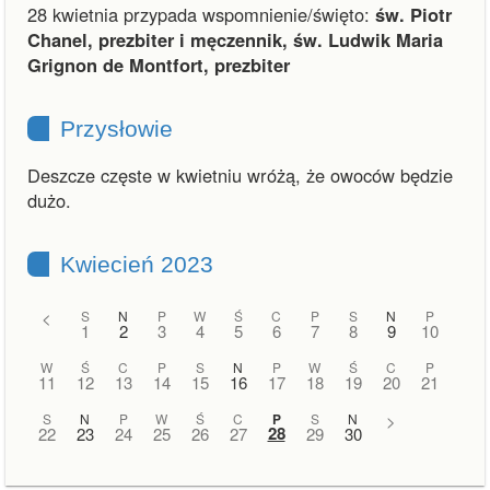
28 kwietnia przypada wspomnienie/święto:
św. Piotr
Chanel, prezbiter i męczennik, św. Ludwik Maria
Grignon de Montfort, prezbiter
Przysłowie
Deszcze częste w kwietniu wróżą, że owoców będzie
dużo.
Kwiecień 2023
<
S
N
P
W
Ś
C
P
S
N
P
1
2
3
4
5
6
7
8
9
10
W
Ś
C
P
S
N
P
W
Ś
C
P
11
12
13
14
15
16
17
18
19
20
21
S
N
P
W
Ś
C
P
S
N
>
28
22
23
24
25
26
27
29
30