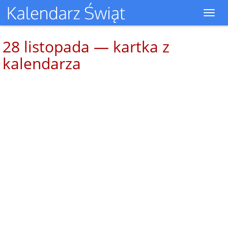
Toggl
navig
28 listopada — kartka z
kalendarza