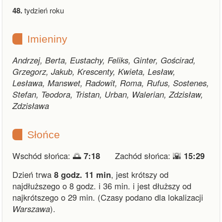
48.
tydzień roku
Imieniny
Andrzej, Berta, Eustachy, Feliks, Ginter, Gościrad,
Grzegorz, Jakub, Krescenty, Kwieta, Lesław,
Lesława, Manswet, Radowit, Roma, Rufus, Sostenes,
Stefan, Teodora, Tristan, Urban, Walerian, Zdzisław,
Zdzisława
Słońce
Wschód słońca: 🌅
7:18
Zachód słońca: 🌇
15:29
Dzień trwa
8 godz. 11 min
,
jest krótszy od
najdłuższego o 8 godz. i 36 min.
i
jest dłuższy od
najkrótszego o 29 min.
(Czasy podano dla lokalizacji
Warszawa
).