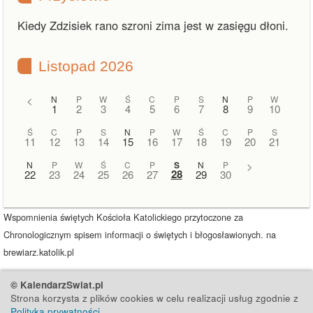
Kiedy Zdzisiek rano szroni zima jest w zasięgu dłoni.
Listopad 2026
<
N
P
W
Ś
C
P
S
N
P
W
1
2
3
4
5
6
7
8
9
10
Ś
C
P
S
N
P
W
Ś
C
P
S
11
12
13
14
15
16
17
18
19
20
21
N
P
W
Ś
C
P
S
N
P
>
28
22
23
24
25
26
27
29
30
Wspomnienia świętych Kościoła Katolickiego przytoczone za
Chronologicznym spisem informacji o świętych i błogosławionych. na
brewiarz.katolik.pl
© KalendarzSwiat.pl
Strona korzysta z plików cookies w celu realizacji usług zgodnie z
Polityką prywatności
.