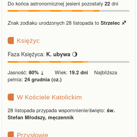
Do końca astronomicznej jesieni pozostały
22
dni
Znak zodiaku urodzonych 28 listopada to
Strzelec ♐︎
Księżyc
Faza Księżyca:
🌖
K. ubywa
Jasność:
80% ↓
Wiek:
19.2 dni
Najbliższa
pełnia:
24 grudnia (cz.)
W Kościele Katolickim
28 listopada przypada wspomnienie/święto:
św.
Stefan Młodszy, męczennik
Przysłowie