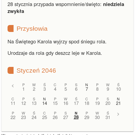
28 stycznia przypada wspomnienie/święto:
niedziela
zwykła
Przysłowia
Na Świętego Karola wyjrzy spod śniegu rola.
Urodzaje da rola gdy deszcz leje w Karola.
Styczeń 2046
<
P
W
Ś
C
P
S
N
P
W
Ś
1
2
3
4
5
6
7
8
9
10
C
P
S
N
P
W
Ś
C
P
S
N
11
12
13
14
15
16
17
18
19
20
21
P
W
Ś
C
P
S
N
P
W
Ś
>
28
22
23
24
25
26
27
29
30
31