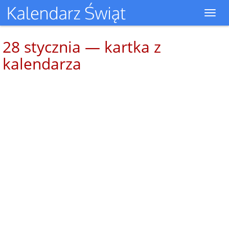
Toggl
navig
28 stycznia — kartka z
kalendarza