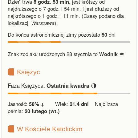
Dzień trwa
8 godz. 53 min
,
jest krótszy od
najdłuższego o 7 godz. i 54 min.
i
jest dłuższy od
najkrótszego o 1 godz. i 11 min.
(Czasy podano dla
lokalizacji
Warszawa
).
Do końca astronomicznej zimy pozostało
50
dni
Znak zodiaku urodzonych 28 stycznia to
Wodnik ♒︎
Księżyc
Faza Księżyca:
🌗
Ostatnia kwadra
Jasność:
58% ↓
Wiek:
21.4 dni
Najbliższa
pełnia:
20 lutego (wt.)
W Kościele Katolickim