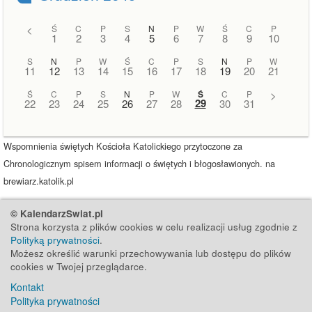
<
Ś
C
P
S
N
P
W
Ś
C
P
1
2
3
4
5
6
7
8
9
10
S
N
P
W
Ś
C
P
S
N
P
W
11
12
13
14
15
16
17
18
19
20
21
Ś
C
P
S
N
P
W
Ś
C
P
>
29
22
23
24
25
26
27
28
30
31
Wspomnienia świętych Kościoła Katolickiego przytoczone za
Chronologicznym spisem informacji o świętych i błogosławionych. na
brewiarz.katolik.pl
© KalendarzSwiat.pl
Strona korzysta z plików cookies w celu realizacji usług zgodnie z
Polityką prywatności
.
Możesz określić warunki przechowywania lub dostępu do plików
cookies w Twojej przeglądarce.
Kontakt
Polityka prywatności