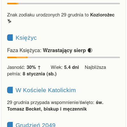
Znak zodiaku urodzonych 29 grudnia to
Koziorożec
♑︎
Księżyc
Faza Księżyca:
🌒
Wzrastający sierp
Jasność:
30% ↑
Wiek:
5.4 dni
Najbliższa
pełnia:
8 stycznia (sb.)
W Kościele Katolickim
29 grudnia przypada wspomnienie/święto:
św.
Tomasz Becket, biskup i męczennik
Grudzień 2049