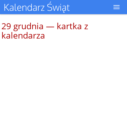
Toggl
navig
29 grudnia — kartka z
kalendarza