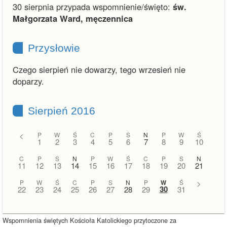
30 sierpnia przypada wspomnienie/święto:
św.
Małgorzata Ward, męczennica
Przysłowie
Czego sierpień nie dowarzy, tego wrzesień nie
doparzy.
Sierpień 2016
<
P
W
Ś
C
P
S
N
P
W
Ś
1
2
3
4
5
6
7
8
9
10
C
P
S
N
P
W
Ś
C
P
S
N
11
12
13
14
15
16
17
18
19
20
21
P
W
Ś
C
P
S
N
P
W
Ś
>
30
22
23
24
25
26
27
28
29
31
Wspomnienia świętych Kościoła Katolickiego przytoczone za