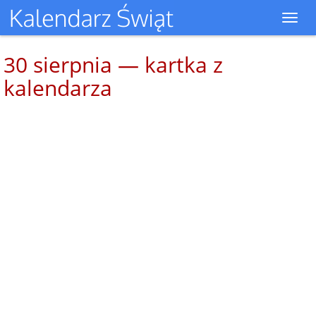
Toggl
navig
30 sierpnia — kartka z
kalendarza