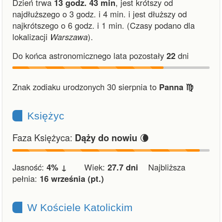
Dzień trwa
13 godz. 43 min
,
jest krótszy od
najdłuższego o 3 godz. i 4 min.
i
jest dłuższy od
najkrótszego o 6 godz. i 1 min.
(Czasy podano dla
lokalizacji
Warszawa
).
Do końca astronomicznego lata pozostały
22
dni
Znak zodiaku urodzonych 30 sierpnia to
Panna ♍︎
Księżyc
Faza Księżyca:
🌘
Dąży do nowiu
Jasność:
4% ↓
Wiek:
27.7 dni
Najbliższa
pełnia:
16 września (pt.)
W Kościele Katolickim